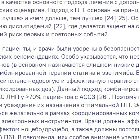
ы в качестве основного подхода лечения с доп
ских сценариев. Подход к ГЛТ основан на прин
м лучше» и «чем дольше, тем лучше» [24][25].
ю дислипидемий [22], где делается акцент на 
ий риск первых и повторных событий.
и пациенты, и врачи были уверены в безопасно
ских рекомендациях. Особо указывается, что не
инов (в основном назначаются слишком низкие д
омбинированной терапии статина и эзетимиба. 
осительно недорогую и эффективную терапию с
иксированных доз). Данный подход комбиниров
С ЛНП у >70% пациентов с АССЗ [26]. Поэтому 
и убеждения их назначения оптимальной ГЛТ. 
ься желательно в рамках координированных ко
х электронных инструментов. Врачи должны эфф
ектом ноцебо/друцебо, а также должны постоян
1) [16]. В рекомендациях особое внимание уде