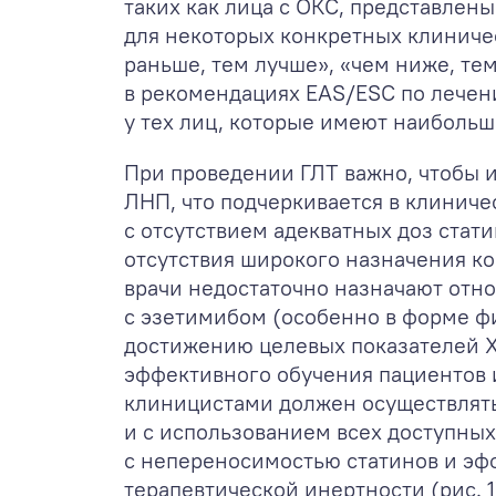
таких как лица с ОКС, представлен
для некоторых конкретных клиниче
раньше, тем лучше», «чем ниже, те
в рекомендациях EAS/ESC по лечени
у тех лиц, которые имеют наибольш
При проведении ГЛТ важно, чтобы 
ЛНП, что подчеркивается в клиниче
с отсутствием адекватных доз стат
отсутствия широкого назначения к
врачи недостаточно назначают отн
с эзетимибом (особенно в форме ф
достижению целевых показателей Х
эффективного обучения пациентов 
клиницистами должен осуществлят
и с использованием всех доступны
с непереносимостью статинов и эфф
терапевтической инертности (рис. 