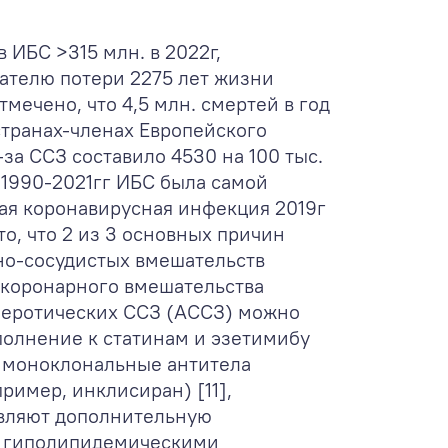
ИБС >315 млн. в 2022г,
зателю потери 2275 лет жизни
тмечено, что 4,5 млн. смертей в год
странах-членах Европейского
за ССЗ составило 4530 на 100 тыс.
в 1990-2021гг ИБС была самой
вая коронавирусная инфекция 2019г
 то, что 2 из 3 основных причин
чно-сосудистых вмешательств
 коронарного вмешательства
клеротических ССЗ (АССЗ) можно
полнение к статинам и эзетимибу
и моноклональные антитела
имер, инклисиран) [11],
авляют дополнительную
я гиполипидемическими