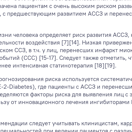
начена пациентам с очень высоким риском разв
, с предшествующим развитием АССЗ и перене
зни человека определяет риск развития АССЗ, 
льности воздействия [7][14]. Низкая приверже
ском ССЗ, в т.ч. у лиц, перенесших инфаркт ми
обытий (ССС) [15-17]. Следует также отметить, 
нее интенсивная статинотерапия [18][19].
рогнозирования риска используется систематич
2-Diabetes), где пациенты с АССЗ и перенесш
ределяются факторы риска для выявления лиц с
льзу от инновационного лечения ингибиторами
мендации следует учитывать клиницистам, кар
специальностей при ведении пациентов с разл