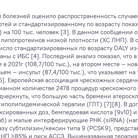
болезней оценило распространенность случаев 
ертей и стандартизированному по возрасту пока
 на 100 тыс. человек [3]. В данном сообщении о
 липопротеинов низкой плотности (ХС ЛНП). В 
сло стандартизированных по возрасту DALY из-
аны с ИБС [4]. Последний анализ показал, что 
в 2021г (108,7/100 тыс.), на втором месте — но
тьем — инсульт (87,4/100 тыс.), что указывает на
[5]. Европейская ассоциация чрескожных серде
ианном количестве 2478 процедур чрескожного
одчеркнуть, что большую часть бремени атерос
иполипидемической терапии (ГЛТ) [7][8]. В до
ксированных доз, бемпедоевая кислота [9v10] 
б) и малые интерферирующие РНК (siRNA) (напр
зу субтилизин/кексин типа 9 (PCSK9), предст
ЛНП >85% и риск АССЗ. Вышеназванная терапи