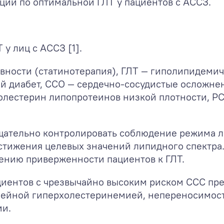
ции по оптимальной ГЛТ у пациентов с АССЗ.
у лиц с АССЗ [1].
ности (статинотерапия), ГЛТ — гиполипидемич
й диабет, ССО — сердечно-сосудистые осложне
олестерин липопротеинов низкой плотности, P
тщательно контролировать соблюдение режима 
остижения целевых значений липидного спектра
ению приверженности пациентов к ГЛТ.
пациентов с чрезвычайно высоким риском ССС п
емейной гиперхолестеринемией, непереносимос
ми.