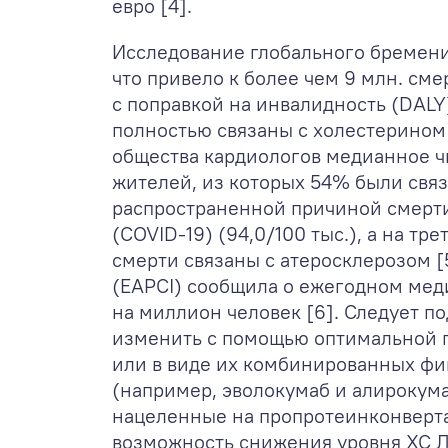
евро [4].
Исследование глобального бремени 
что привело к более чем 9 млн. см
с поправкой на инвалидность (DALY)
полностью связаны с холестерином
общества кардиологов медианное чи
жителей, из которых 54% были связ
распространенной причиной смерти 
(COVID-19) (94,0/100 тыс.), а на тре
смерти связаны с атеросклерозом 
(EAPCI) сообщила о ежегодном мед
на миллион человек [6]. Следует п
изменить с помощью оптимальной г
или в виде их комбинированных фи
(например, эволокумаб и алирокума
нацеленные на пропротеинконверта
возможность снижения уровня ХС 