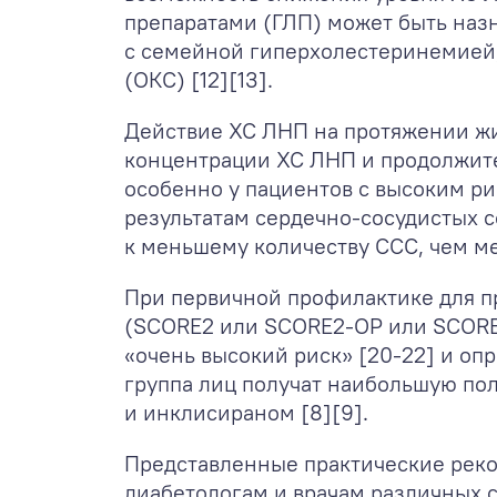
препаратами (ГЛП) может быть наз
с семейной гиперхолестеринемией
(ОКС) [12][13].
Действие ХС ЛНП на протяжении жи
концентрации ХС ЛНП и продолжите
особенно у пациентов с высоким ри
результатам сердечно-сосудистых с
к меньшему количеству ССС, чем ме
При первичной профилактике для п
(SCORE2 или SCORE2-OP или SCORE-
«очень высокий риск» [20-22] и оп
группа лиц получат наибольшую по
и инклисираном [8][9].
Представленные практические реко
диабетологам и врачам различных 