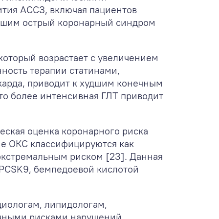
ития АССЗ, включая пациентов
сшим острый коронарный синдром
который возрастает с увеличением
нность терапии статинами,
окарда, приводит к худшим конечным
что более интенсивная ГЛТ приводит
еская оценка коронарного риска
ие ОКС классифицируются как
 экстремальным риском [23]. Данная
 PCSK9, бемпедоевой кислотой
диологам, липидологам,
ичными рисками нарушений