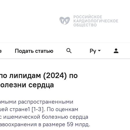
е
Подать статью
Ру
по липидам (2024) по
олезни сердца
 самыми распространенными
шей стране
1
[1-3]. По оценкам
 с ишемической болезнью сердца
равоохранения в размере 59 млрд.