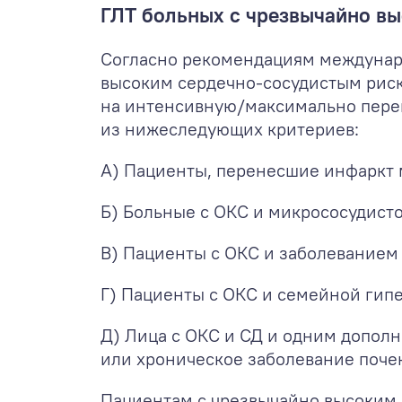
ГЛТ больных с чрезвычайно в
Согласно рекомендациям международ
высоким сердечно-сосудистым риск
на интенсивную/максимально пере
из нижеследующих критериев:
А) Пациенты, перенесшие инфаркт м
Б) Больные с ОКС и микрососудист
В) Пациенты с ОКС и заболеванием
Г) Пациенты с ОКС и семейной гип
Д) Лица с ОКС и СД и одним допол
или хроническое заболевание почек 
Пациентам с чрезвычайно высоким