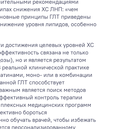
олнительными рекомендациями
ципах снижения ХС ЛНП: «чем
 Основные принципы ГЛТ приведены
снижение уровня липидов, особенно
сти достижения целевых уровней ХС
эффективность связана не только
озы), но и является результатом
В реальной клинической практике
татинами, моно- или в комбинации
анной ГЛТ способствует
важным является поиск методов
Эффективный контроль терапии
мплексных медицинских программ
ективно бороться
но обучать врачей, чтобы избежать
ляется персонализированному