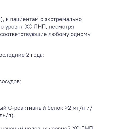
, к пациентам с экстремально
го уровня ХС ЛНП, несмотря
 соответствующие любому одному
оследние 2 года;
сосудов;
ый С-реактивный белок >2 мг/л и/
ль/л).
значений целевых уровней ХС ЛНП