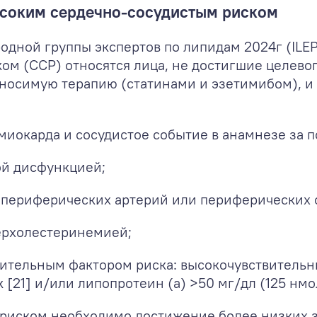
ысоким сердечно-сосудистым риском
ной группы экспертов по липидам 2024г (ILEP)
ом (ССР) относятся лица, не достигшие целево
носимую терапию (статинами и эзетимибом), и
иокарда и сосудистое событие в анамнезе за п
ой дисфункцией;
 периферических артерий или периферических 
ерхолестеринемией;
нительным фактором риска: высокочувствительн
[21] и/или липопротеин (а) >50 мг/дл (125 нмо
 риском необходимо достижение более низких 