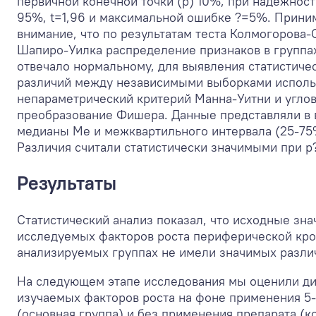
первичной конечной точки (p) 10%, при надежнос
95%, t=1,96 и максимальной ошибке ?=5%. Прини
внимание, что по результатам теста Колмогорова-
Шапиро-Уилка распределение признаков в группа
отвечало нормальному, для выявления статистиче
различий между независимыми выборками исполь
непараметрический критерий Манна-Уитни и угло
преобразование Фишера. Данные представляли в 
медианы Me и межквартильного интервала (25-75
Различия считали статистически значимыми при р
Результаты
Статистический анализ показал, что исходные зна
исследуемых факторов роста периферической кро
анализируемых группах не имели значимых разли
На следующем этапе исследования мы оценили д
изучаемых факторов роста на фоне применения 
(основная группа) и без применения препарата (к