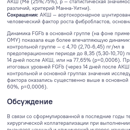
АКШ (Me (25%;75%), p — статистическая значимос
различий, критерий Манна-Уитни).
Сокращения:
АКШ — аортокоронарное шунтирован
человеческий фактор роста фибробластов, основн
Динамика FGFb в основной группе (на фоне приме
ОМУ) показала еще более впечатляющую динамику
контрольной группе — с 4,70 (2,70-6,45) пг/мл в
предоперационном периоде до 8,35 (5,30-10,70) п
14 дней после АКШ, или на 77,65% (p=0,0006). П
итоговых уровней FGFb (через 14 дней после АКШ
контрольной и основной группах значения исслед
фактора оказались существенно выше в основной 
60%, р=0,0006).
Обсуждение
В связи со сформулированной в последние годы т
хирургической коллатерализации при выполнени
вызывает научный и клинический интерес изучен