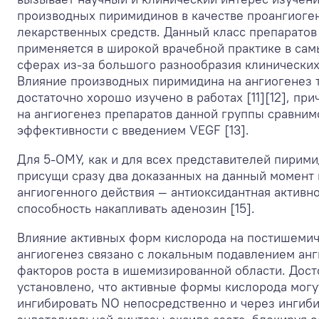
производных пиримидинов в качестве проангиоге
лекарственных средств. Данный класс препаратов
применяется в широкой врачебной практике в са
сферах из-за большого разнообразия клинических
Влияние производных пиримидина на ангиогенез 
достаточно хорошо изучено в работах [11][12], пр
на ангиогенез препаратов данной группы сравним
эффективности с введением VEGF [13].
Для 5-ОМУ, как и для всех представителей пирими
присущи сразу два доказанных на данный момент
ангиогенного действия — антиоксидантная активнос
способность накапливать аденозин [15].
Влияние активных форм кислорода на постишеми
ангиогенез связано с локальным подавлением ан
факторов роста в ишемизированной области. Дос
установлено, что активные формы кислорода могу
ингибировать NO непосредственно и через ингиб