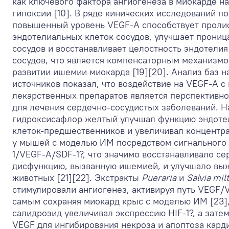
как ключевого фактора ангиогенеза в миокарде н
гипоксии [10]. В ряде кинических исследований по
повышенный уровень VEGF-A способствует прол
эндотелиальных клеток сосудов, улучшает прониц
сосудов и восстанавливает целостность эндотели
сосудов, что является компенсаторным механизмо
развитии ишемии миокарда [19][20]. Анализ баз н
источников показал, что воздействие на VEGF-A 
лекарственных препаратов является перспективн
для лечения сердечно-сосудистых заболеваний. Н
гидроксисафлор желтый улучшал функцию эндоте
клеток-предшественников и увеличивал концентр
у мышей с моделью ИМ посредством сигнального 
1/VEGF-A/SDF-1?, что значимо восстанавливало с
дисфункцию, вызванную ишемией, и улучшало вы
животных [21][22]. Экстракты
Pueraria
и
Salvia mil
стимулировали ангиогенез, активируя путь VEGF/
самым сохраняя миокард крыс с моделью ИМ [23],
салидрозид увеличивал экспрессию HIF-1?, а зате
VEGF для ингибирования некроза и апоптоза кард