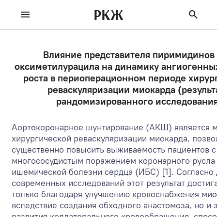
РКЖ
Влияние представителя пиримидинов 
оксиметилурацила на динамику ангиогенны
роста в периоперационном периоде хирур
реваскуляризации миокарда (результ
рандомизированного исследовани
Аортокоронарное шунтирование (АКШ) является 
хирургической реваскуляризации миокарда, позв
существенно повысить выживаемость пациентов с
многососудистым поражением коронарного русла
ишемической болезни сердца (ИБС) [1]. Согласно
современных исследований этот результат достиг
только благодаря улучшению кровоснабжения мио
вследствие создания обходного анастомоза, но и з
развития коллатерального кровообращения, спос