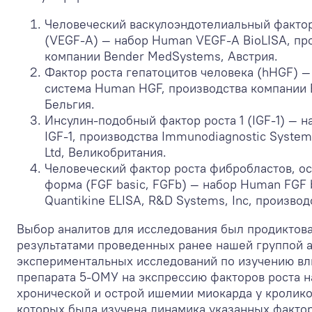
Человеческий васкулоэндотелиальный фактор
(VEGF-A) — набор Human VEGF-A BioLISA, пр
компании Bender MedSystems, Австрия.
Фактор роста гепатоцитов человека (hHGF) — 
система Human HGF, производства компании 
Бельгия.
Инсулин-подобный фактор роста 1 (IGF-1) — 
IGF-1, производства Immunodiagnostic System
Ltd, Великобритания.
Человеческий фактор роста фибробластов, о
форма (FGF basic, FGFb) — набор Human FGF 
Quantikine ELISA, R&D Systems, Inc, произво
Выбор аналитов для исследования был продиктов
результатами проведенных ранее нашей группой 
экспериментальных исследований по изучению вл
препарата 5-ОМУ на экспрессию факторов роста н
хронической и острой ишемии миокарда у кролико
которых была изучена динамика указанных факто