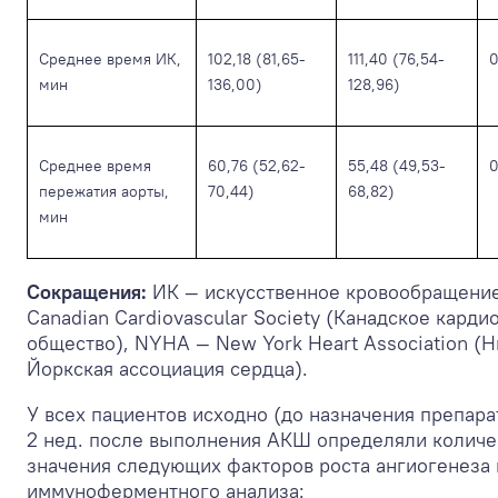
Среднее время ИК,
102,18 (81,65-
111,40 (76,54-
0
мин
136,00)
128,96)
Среднее время
60,76 (52,62-
55,48 (49,53-
0
пережатия аорты,
70,44)
68,82)
мин
Сокращения:
ИК — искусственное кровообращени
Canadian Cardiovascular Society (Канадское карди
общество), NYHA — New York Heart Association (Н
Йоркская ассоциация сердца).
У всех пациентов исходно (до назначения препара
2 нед. после выполнения АКШ определяли колич
значения следующих факторов роста ангиогенеза
иммуноферментного анализа: