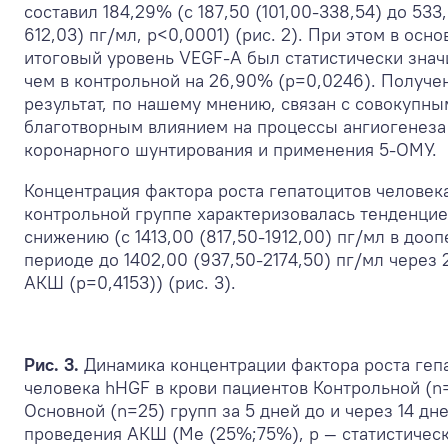
составил 184,29% (с 187,50 (101,00-338,54) до 533
612,03) пг/мл, p<0,0001) (рис. 2). При этом в осн
итоговый уровень VEGF-A был статистически зна
чем в контрольной на 26,90% (р=0,0246). Получ
результат, по нашему мнению, связан с совокупны
благотворным влиянием на процессы ангиогенеза
коронарного шунтирования и применения 5-ОМУ.
Концентрация фактора роста гепатоцитов человек
контрольной группе характеризовалась тенденцие
снижению (с 1413,00 (817,50-1912,00) пг/мл в доо
периоде до 1402,00 (937,50-2174,50) пг/мл через 
АКШ (р=0,4153)) (рис. 3).
Рис. 3.
Динамика концентрации фактора роста геп
человека hHGF в крови пациентов Контрольной (n
Основной (n=25) групп за 5 дней до и через 14 дн
проведения АКШ (Me (25%;75%), p — статистичес