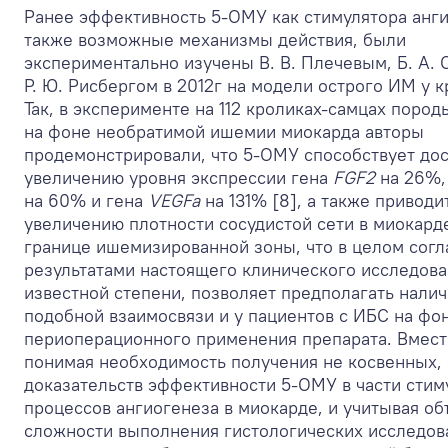
Ранее эффективность 5-ОМУ как стимулятора анги
также возможные механизмы действия, были
экспериментально изучены В. В. Плечевым, Б. А.
Р. Ю. Рисбергом в 2012г на модели острого ИМ у к
Так, в эксперименте на 112 кроликах-самцах поро
на фоне необратимой ишемии миокарда авторы
продемонстрировали, что 5-ОМУ способствует до
увеличению уровня экспрессии гена
FGF2
на 26%,
на 60% и гена
VEGFa
на 131% [8], а также приводи
увеличению плотности сосудистой сети в миокарде
границе ишемизированной зоны, что в целом согл
результатами настоящего клинического исследован
известной степени, позволяет предполагать нали
подобной взаимосвязи и у пациентов с ИБС на фо
периоперационного применения препарата. Вместе
понимая необходимость получения не косвенных,
доказательств эффективности 5-ОМУ в части стим
процессов ангиогенеза в миокарде, и учитывая о
сложности выполнения гистологических исследов