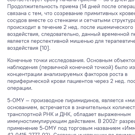
Продолжительность приема (14 дней после опера
связана с тем, что созревание примитивных кров
сосудов вместе со стенками и сетчатыми структур
происходит в течение 2 нед. после ишемического
воздействия, следовательно, данный временной п
является перспективной мишенью для терапевтич
воздействия [10].
Конечные точки исследования. Основным объекто
наблюдения (первичной конечной точкой) было и
концентрации анализируемых факторов роста в
периферической крови пациентов через 2 нед. по
операции.
5-ОМУ — производное пиримидинов, является «м
основанием, встречается в значительных количест
транспортной РНК и ДНК, обладает выраженным
иммуностимулирующим действием. В 2002г разр
применение 5-ОМУ под торговым названием «Им
42-0415-2777-02). Согласно инструкции по приме