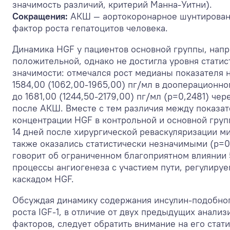
значимость различий, критерий Манна-Уитни).
Сокращения:
АКШ — аортокоронарное шунтирован
фактор роста гепатоцитов человека.
Динамика HGF у пациентов основной группы, напр
положительной, однако не достигла уровня статис
значимости: отмечался рост медианы показателя н
1584,00 (1062,00-1965,00) пг/мл в дооперационн
до 1681,00 (1244,50-2179,00) пг/мл (р=0,2481) чер
после АКШ. Вместе с тем различия между показа
концентрации HGF в контрольной и основной груп
14 дней после хирургической реваскуляризации м
также оказались статистически незначимыми (р=0
говорит об ограниченном благоприятном влиянии
процессы ангиогенеза с участием пути, регулиру
каскадом HGF.
Обсуждая динамику содержания инсулин-подобно
роста IGF-1, в отличие от двух предыдущих анали
факторов, следует обратить внимание на его стат