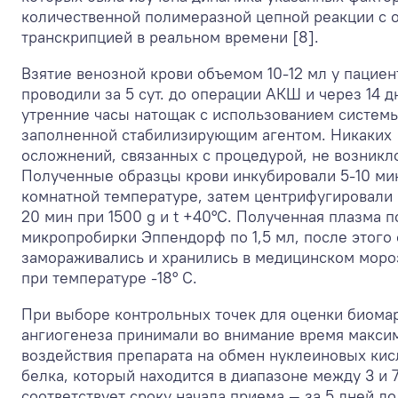
количественной полимеразной цепной реакции с 
транскрипцией в реальном времени [8].
Взятие венозной крови объемом 10-12 мл у пациен
проводили за 5 сут. до операции АКШ и через 14 д
утренние часы натощак с использованием системы 
заполненной стабилизирующим агентом. Никаких
осложнений, связанных с процедурой, не возникл
Полученные образцы крови инкубировали 5-10 ми
комнатной температуре, затем центрифугировали 
20 мин при 1500 g и t +40°С. Полученная плазма 
микропробирки Эппендорф по 1,5 мл, после этого
замораживались и хранились в медицинском моро
при температуре -18° С.
При выборе контрольных точек для оценки биома
ангиогенеза принимали во внимание время макси
воздействия препарата на обмен нуклеиновых кис
белка, который находится в диапазоне между 3 и 7
соответствует сроку начала приема — за 5 дней до