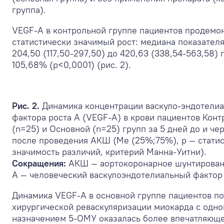
группа).
VEGF-A в контрольной группе пациентов продемо
статистически значимый рост: медиана показателя
204,50 (117,50-297,50) до 420,63 (338,54-563,58) 
105,68% (р<0,0001) (рис. 2).
Рис. 2.
Динамика концентрации васкуло-эндотели
фактора роста А (VEGF-A) в крови пациентов Кон
(n=25) и Основной (n=25) групп за 5 дней до и чер
после проведения АКШ (Me (25%;75%), p — стати
значимость различий, критерий Манна-Уитни).
Сокращения:
АКШ — аортокоронарное шунтирован
A — человеческий васкулоэндотелиальный фактор 
Динамика VEGF-A в основной группе пациентов п
хирургической реваскуляризации миокарда с одн
назначением 5-ОМУ оказалась более впечатляюще