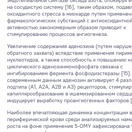
эндотелиальной синтазы оксида азота, блокируя е
на сосудистую систему [16], таким образом, подав
оксидантного стресса в миокарде путем применен
фармакологических субстанций с антиоксидантно
активностью закономерным образом приводит к
стимулированию процессов ангиогенеза.
Увеличение содержания аденозина (путем наруше
обратного захвата) вследствие применения пири
нуклеотидов, а также способность к повышению 
циклического аденозинмонофосфата связана с
ингибированием фермента фосфодиэстеразы [15].
современным данным аденозин активирует 4 раз
подтипа (А1, А2А, А2В и А3) рецепторов, стимулир
капиллярообразование в ишемизированном сердц
индуцирует выработку проангиогенных факторов [1
Наиболее впечатляющая динамика концентрации в
периферической крови среди анализируемых нам
роста на фоне применения 5-ОМУ зафиксирована 