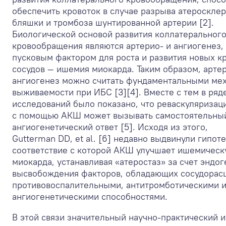
обеспечить кровоток в случае разрыва атероскле
бляшки и тромбоза шунтированной артерии [2].
Биологической основой развития коллатеральног
кровообращения являются артерио- и ангиогенез,
пусковым фактором для роста и развития новых к
сосудов — ишемия миокарда. Таким образом, арте
ангиогенез можно считать фундаментальными ме
выживаемости при ИБС [3][4]. Вместе с тем в ряд
исследований было показано, что реваскуляризац
с помощью АКШ может вызывать самостоятельны
ангиогенетический ответ [5]. Исходя из этого,
Gutterman DD, et al. [6] недавно выдвинули гипоте
соответствие с которой АКШ улучшает ишемическ
миокарда, устанавливая «атеростаз» за счет эндо
высвобождения факторов, обладающих сосудора
противовоспалительными, антитромботическими 
ангиогенетическими способностями.
В этой связи значительный научно-практический 