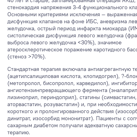
40 лет и старше, запланированная операция АКШ,
стенокардия напряжения 3-4 функционального кла
Основными критериями исключения — выраженна
дисфункция клапанов на фоне ИБС, аневризма ле
желудочка, острый период инфаркта миокарда (ИМ
систолическая дисфункция левого желудочка (фр
выброса левого желудочка <30%), значимое
атеросклеротическое поражение каротидного бас
(стеноз >70%).
Стандартная терапия включала антиагрегантную т
(ацетилсалициловая кислота, клопидогрел), ?-бло
(метопролол, бисопролол, карведилол), ингибито
ангиотензинпревращающего фермента (эналаприл
лизиноприл, периндоприл), статины (симвастатин,
аторвастатин, розувастатин) и, при необходимости
короткого и пролонгированного действия (изосор
динитрат, изосорбид мононитрат). Пациенты с со
сахарным диабетом получали адекватную сахарс
терапию.