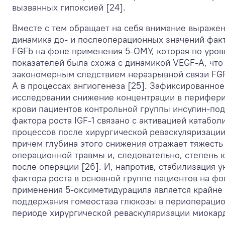
вызванных гипоксией [24].
Вместе с тем обращает на себя внимание выраже
динамика до- и послеоперационных значений фак
FGFb на фоне применения 5-ОМУ, которая по уров
показателей была схожа с динамикой VEGF-A, что
закономерным следствием неразрывной связи FGF
A в процессах ангиогенеза [25]. Зафиксированно
исследовании снижение концентрации в перифер
крови пациентов контрольной группы инсулин-по
фактора роста IGF-1 связано с активацией катабол
процессов после хирургической реваскуляризации
причем глубина этого снижения отражает тяжесть
операционной травмы и, следовательно, степень 
после операции [26]. И, напротив, стабилизация у
фактора роста в основной группе пациентов на фо
применения 5-оксиметидурацила является крайне
поддержания гомеостаза глюкозы в периопераци
периоде хирургической реваскуляризации миокард