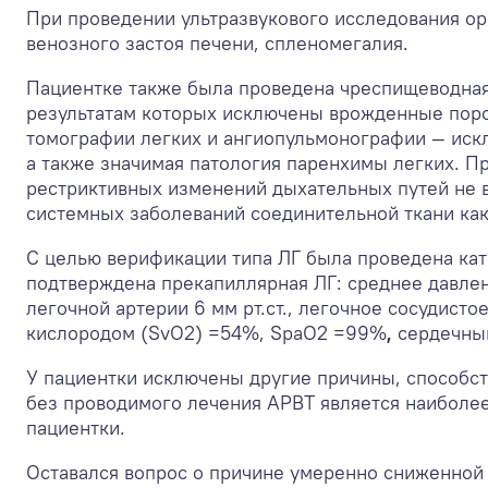
При проведении ультразвукового исследования ор
венозного застоя печени, спленомегалия.
Пациентке также была проведена чреспищеводная
результатам которых исключены врожденные поро
томографии легких и ангиопульмонографии — искл
а также значимая патология паренхимы легких. П
рестриктивных изменений дыхательных путей не 
системных заболеваний соединительной ткани ка
С целью верификации типа ЛГ была проведена кат
подтверждена прекапиллярная ЛГ:
среднее давлен
легочной артерии 6 мм рт.ст., легочное сосудист
кислородом (SvO
2
) =54%,
SpaO
2
=99%
,
сердечный
У пациентки исключены другие причины, способ
без проводимого лечения АРВТ является наиболе
пациентки.
Оставался вопрос о причине умеренно сниженной