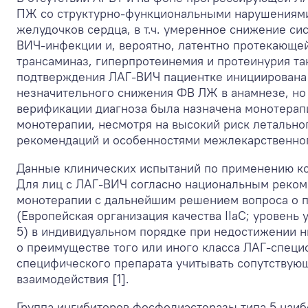
ПЖ со структурно-функциональными нарушениями
желудочков сердца, в т.ч. умеренное снижение 
ВИЧ-инфекции и, вероятно, латентно протекающ
трансаминаз, гиперпротеинемия и протеинурия т
подтверждения ЛАГ-ВИЧ пациентке инициирована 
незначительного снижения ФВ ЛЖ в анамнезе, но 
верификации диагноза была назначена монотерап
монотерапии, несмотря на высокий риск летально
рекомендаций и особенностями межлекарственного
Данные клинических испытаний по применению ко
Для лиц с ЛАГ-ВИЧ согласно национальным реком
монотерапии с дальнейшим решением вопроса о 
(Европейская организация качества IIaC; уровень
5) в индивидуальном порядке при недостижении ни
о преимуществе того или иного класса ЛАГ-специ
специфического препарата учитывать сопутствую
взаимодействия [1].
Группа ингибиторов фосфодиэстеразы типа 5 наиб