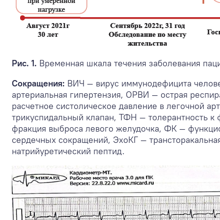
Рис. 1.
Временная шкала течения заболевания пац
Сокращения:
ВИЧ — вирус иммунодефицита челове
артериальная гипертензия, ОРВИ — острая респи
расчетное систолическое давление в легочной ар
трикуспидальный клапан, ТФН — толерантность к
фракция выброса левого желудочка, ФК — функцио
сердечных сокращений, ЭхоКГ — трансторакальна
натрийуретический пептид.