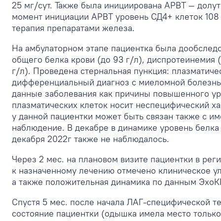
25 мг/сут. Также была инициирована АРВТ — долуте
момент инициации АРВТ уровень СД4+ клеток 108 
терапия препаратами железа.
На амбулаторном этапе пациентка была дообслед
общего белка крови (до 93 г/л), диспротеинемия (
г/л). Проведена стернальная пункция: плазматич
дифференциальный диагноз с миеломной болезнь
данные заболевания как причины повышенного у
плазматических клеток носит неспецифический х
у данной пациентки может быть связан также с 
наблюдение. В декабре в динамике уровень белка
декабря 2022г также не наблюдалось.
Через 2 мес. на плановом визите пациентки в рег
к назначенному лечению отмечено клиническое ул
а также положительная динамика по данным ЭхоКГ 
Спустя 5 мес. после начала ЛАГ-специфической т
состояние пациентки (одышка имела место только 