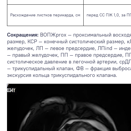
Расхождение листков перикарда, см
перед CC ПЖ 1,0, за П
Сокращения:
ВОПЖprox — проксимальный восходя
размер, КСР — конечный систолический размер, к
желудочек, ЛП — левое предсердие, ЛПind — инд
— правый желудочек, ПП — правое предсердие, П
систолическое давление в легочной артерии, срДЛ
— трикуспидальный клапан, ФВ — фракция выброс
экскурсия кольца трикуспидального клапана.