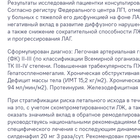
Результаты исследований пациентки консультиро
Согласно регистру Федерального центра ЛГ
1
, отм
у больных с тяжелой его дисфункцией на фоне Л
негативный вклад в развитие диффузного наруше
а также снижение сократительной способности Л
и прогрессирования ЛАГ.
Сформулирован диагноз:
Легочная артериальная 
(ФК) II-III (по классификации Всемирной организ
ТК III-IV степени. Повышенная трабекулярность П
Гепатоспленомегалия. Хроническая обструктивная
Дефицит массы тела (ИМТ 15
,
2 кг/м
2
). Хроническ
94 мл/мин/м
2
). Протеинурия. Железодефицитная 
При стратификации риска летального исхода в те
на это, с учетом скомпрометированности ЛЖ, а т
оказать значимый вклад в обратное ремоделиров
руководствуясь национальными рекомендациями б
специфического лечения с последующим динамиче
силденафил 20 мг 3 раза/сут. Рекомендован прие