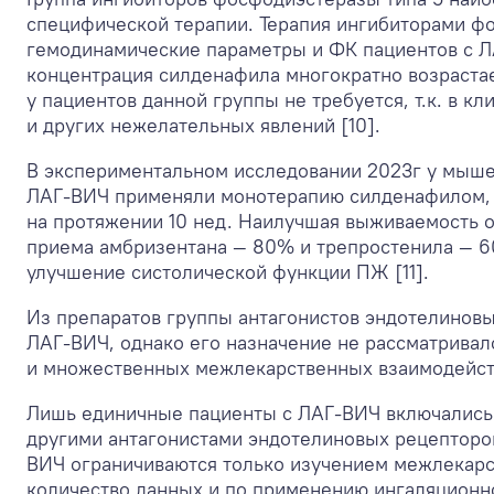
специфической терапии. Терапия ингибиторами ф
гемодинамические параметры и ФК пациентов с ЛА
концентрация силденафила многократно возрастае
у пациентов данной группы не требуется, т.к. в 
и других нежелательных явлений [10].
В экспериментальном исследовании 2023г у мыше
ЛАГ-ВИЧ применяли монотерапию силденафилом, а
на протяжении 10 нед. Наилучшая выживаемость о
приема амбризентана — 80% и трепростенила — 6
улучшение систолической функции ПЖ [11].
Из препаратов группы антагонистов эндотелинов
ЛАГ-ВИЧ, однако его назначение не рассматривало
и множественных межлекарственных взаимодействи
Лишь единичные пациенты с ЛАГ-ВИЧ включались 
другими антагонистами эндотелиновых рецепторов,
ВИЧ ограничиваются только изучением межлекарст
количество данных и по применению ингаляционно