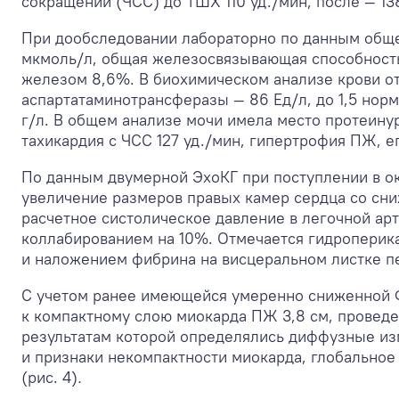
сокращений (ЧСС) до ТШХ 110 уд./мин, после — 13
При дообследовании лабораторно по данным общег
мкмоль/л, общая железосвязывающая способност
железом 8,6%. В биохимическом анализе крови о
аспартатаминотрансферазы — 86 Ед/л, до 1,5 нор
г/л. В общем анализе мочи имела место протеину
тахикардия с ЧСС 127 уд./мин, гипертрофия ПЖ, ег
По данным двумерной ЭхоКГ при поступлении в окт
увеличение размеров правых камер сердца со сниж
расчетное систолическое давление в легочной ар
коллабированием на 10%. Отмечается гидроперик
и наложением фибрина на висцеральном листке пе
С учетом ранее имеющейся умеренно сниженной 
к компактному слою миокарда ПЖ 3,8 см, проведе
результатам которой определялись диффузные и
и признаки некомпактности миокарда, глобально
(рис. 4)
.