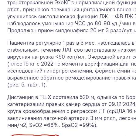
трансторакальной ЭхоКГ с нормализацией функции
рт.ст., признаков повышения центрального венозн
улучшилась систолическая функция ЛЖ — ФВ ЛЖ 75
наблюдалось уменьшение ЧСС до 80-90 уд./мин в 
Продолжен прием силденафила 20 мг 3 раза/сут. 
Пациентка регулярно 1 раз в 3 мес. наблюдалась в
стабильным, течение ЛАГ соответствовало низкому
вирусная нагрузка <50 коп/мл. Очередной визит с
(плюс 15 кг с 2022г с момента верификации диагн
исследований гиперпротеинемии, ферментемии нет
выраженное обратное ремоделирование правых ка
(рис. 5, табл. 1).
Дистанция в ТШХ составила 520 м, одышка по Боргу
катетеризации правых камер сердца от 09.12.202
круга кровообращения с регрессом ЛГ (срДЛА 16 мм
заклинивания легочной артерии 3 мм рт.ст., легоч
мин/м
2
, SvO
2
=68%, SpaO
2
=99%).