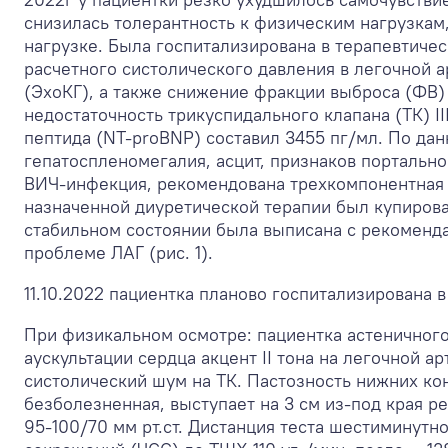
снизилась толерантность к физическим нагрузкам
нагрузке. Была госпитализирована в терапевтиче
расчетного систолического давления в легочной а
(ЭхоКГ), а также снижение фракции выброса (ФВ)
недостаточность трикуспидального клапана (ТК) I
пептида (NT-proBNP) составил 3455 пг/мл. По да
гепатоспленомегалия, асцит, признаков портально
ВИЧ-инфекция, рекомендована трехкомпонентная 
назначенной диуретической терапии был купиров
стабильном состоянии была выписана с рекоменд
проблеме ЛАГ (рис. 1).
11.10.2022 пациентка планово госпитализирована
При физикальном осмотре: пациентка астеничного 
аускультации сердца акцент II тона на легочной а
систолический шум на ТК. Пастозность нижних ко
безболезненная, выступает на 3 см из-под края р
95-100/70 мм рт.ст. Дистанция теста шестиминутн