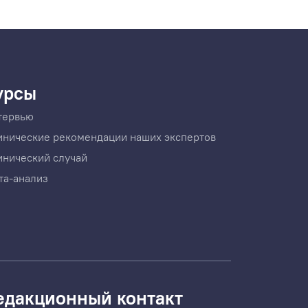
урсы
тервью
инические рекомендации наших экспертов
инический случай
та-анализ
едакционный контакт