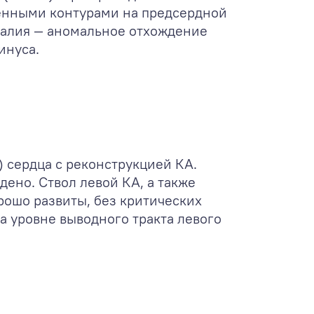
генными контурами на предсердной
омалия — аномальное отхождение
инуса.
 сердца с реконструкцией КА.
ено. Ствол левой КА, а также
ошо развиты, без критических
на уровне выводного тракта левого