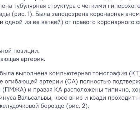
лена тубулярная структура с четкими гиперэхо
зды (рис. 1). Была заподозрена коронарная ан
 одной из ее ветвей) от правого коронарного с
ьной позиции.
бающая артерия.
 была выполнена компьютерная томография (КТ)
 огибающей артерии (ОА) полностью подтвержд
 (ПМЖА) и правая КА расположены типично, хор
инуса Вальсальвы, косо вниз и кзади проходит 
елудочковой борозде (рис. 2).