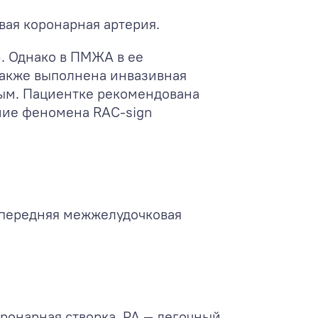
вая коронарная артерия.
). Однако в ПМЖА в ее
 также выполнена инвазивная
ым. Пациентке рекомендована
ние феномена RAC-sign
 передняя межжелудочковая
ронарная створка, PA — легочный