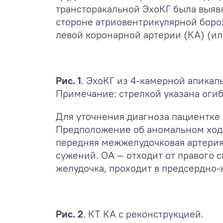
трансторакальной ЭхоКГ была выяв
стороне атриовентрикулярной боро
левой коронарной артерии (КА) (или
Рис. 1
. ЭхоКГ из 4-камерной апикал
Примечание: стрелкой указана оги
Для уточнения диагноза пациентке
Предположение об аномальном ходе
передняя межжелудочковая артерия
сужений. ОА — отходит от правого с
желудочка, проходит в предсердно-ж
Рис. 2
. КТ КА с реконструкцией.