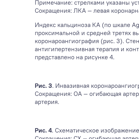
Примечание: стрелками указаны ус
Сокращения: ЛКА — левая коронарна
Индекс кальциноза КА (по шкале Ag
проксимальной и средней третях вы
коронароангиография (рис. 3). С
антигипертензивная терапия и кон
представлено на рисунке 4.
Рис. 3
. Инвазивная коронароангиог
Сокращения: ОА — огибающая артер
артерия.
Рис. 4
. Схематическое изображение
Сокращения: CX — огибающая артери