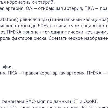
тья коронарных артерий.
я артерия, ОА — огибающая артерия, ПКА — пра
atstone) равнялся 1,5 (минимальный кальциноз
явлен стеноз до 50%, в связи с чем пациентке
теноз ПМЖА признан гемодинамически незначим
троль факторов риска. Схематическое изображе
рафия.
ия, ПКА — правая коронарная артерия, ПМЖА —
 феномена RAC-sign по данным КТ и ЭхоКГ.
я, LCC — левая коронарная створка, NCC — неко