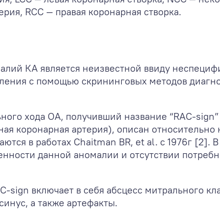
ерия, RCC — правая коронарная створка.
алий КА является неизвестной ввиду неспецифи
явления с помощью скрининговых методов диагн
ого хода ОА, получивший название “RAC-sign” 
ая коронарная артерия), описан относительно н
ются в работах Chaitman BR, et al. с 1976г [2].
енности данной аномалии и отсутствии потребн
sign включает в себя абсцесс митрального кла
синус, а также артефакты.