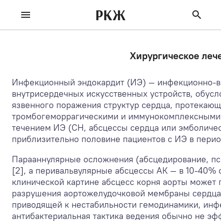
РКЖ
Хирургическое лече
Инфекционный эндокардит (ИЭ) — инфекционно-во
внутрисердечных искусственных устройств, обусл
язвенного поражения структур сердца, протекаю
тромбогеморрагическими и иммунокомплексными в
течением ИЭ (СН, абсцессы сердца или эмболичес
приблизительно половине пациентов с ИЭ в перио
Парааннулярные осложнения (абсцедирование, псе
[2], а перивальвулярные абсцессы АК — в 10-40% 
клинической картине абсцесс корня аорты может 
разрушения аортожелудочковой мембраны сердца 
приводящей к нестабильности гемодинамики, инфе
антибактериальная тактика ведения обычно не эф