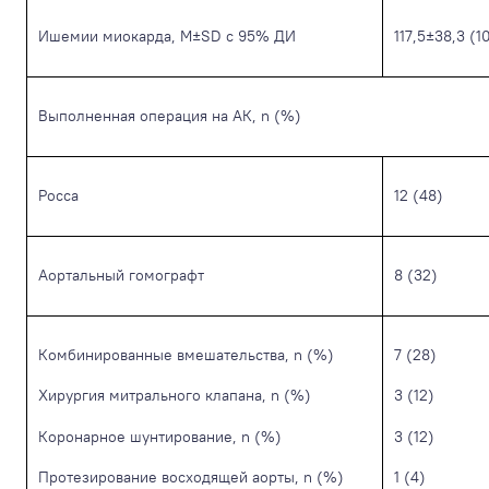
Ишемии миокарда, M±SD с 95% ДИ
117,5±38,3 (1
Выполненная операция на АК, n (%)
Росса
12 (48)
Аортальный гомографт
8 (32)
Комбинированные вмешательства, n (%)
7 (28)
Хирургия митрального клапана, n (%)
3 (12)
Коронарное шунтирование, n (%)
3 (12)
Протезирование восходящей аорты, n (%)
1 (4)