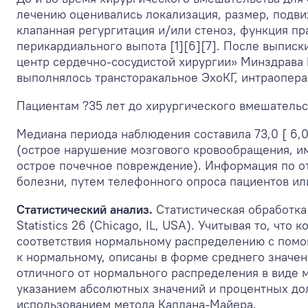
лечению оценивались локализация, размер, подви
клапанная регургитация и/или стеноз, функция пр
перикардиального выпота [1][6][7]. После выпис
центр сердечно-сосудистой хирургии» Минздрава Р
выполнялось трансторакальное ЭхоКГ, интраопер
Пациентам ?35 лет до хирургического вмешательс
Медиана периода наблюдения составила 73,0 [ 6,
(острое нарушение мозгового кровообращения, и
острое почечное повреждение). Информация по от
болезни, путем телефонного опроса пациентов или
Статистический анализ.
Статистическая обработка
Statistics 26 (Chicago, IL, USA). Учитывая то, ч
соответствия нормальному распределению с помо
к нормальному, описаны в форме среднего значен
отличного от нормального распределения в виде 
указанием абсолютных значений и процентных дол
использованием метода Каплана-Майера.