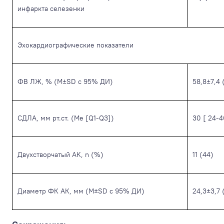
инфаркта селезенки
Эхокардиографические показатели
ФВ ЛЖ, % (M±SD с 95% ДИ)
58,8±7,4 
СДЛА, мм рт.ст. (Me [Q1-Q3])
30 [ 24-4
Двухстворчатый АК, n (%)
11 (44)
Диаметр ФК АК, мм (M±SD с 95% ДИ)
24,3±3,7 