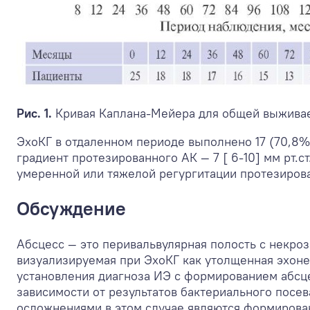
Рис. 1.
Кривая Каплана-Мейера для общей выжива
ЭхоКГ в отдаленном периоде выполнено 17 (70,8%
градиент протезированного АК — 7 [ 6-10] мм рт.ст
умеренной или тяжелой регургитации протезирован
Обсуждение
Абсцесс — это перивальвулярная полость с некро
визуализируемая при ЭхоКГ как утолщенная эхонег
установления диагноза ИЭ c формированием абсце
зависимости от результатов бактериального посе
осложнениями в этом случае являются формирова