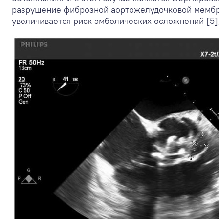
разрушение фиброзной аортожелудочковой мембран
увеличивается риск эмболических осложнений [5],