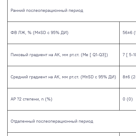
Ранний послеоперационный период
ФВ ЛЖ, % (M±SD с 95% ДИ)
56±6 (
Пиковый градиент на АК, мм рт.ст. (Me [ Q1-Q3])
7 [ 5-1
Средний градиент на АК, мм рт.ст. (M±SD с 95% ДИ)
8±6 (2
АР ?2 степени, n (%)
0 (0)
Отдаленный послеоперационный период