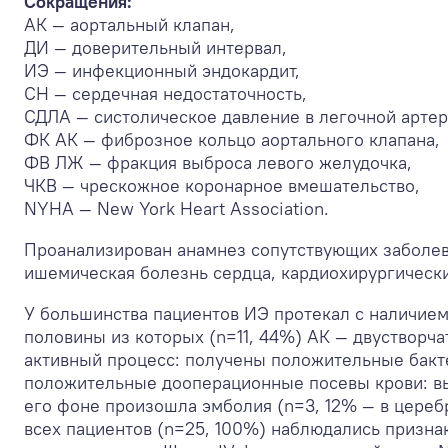
Сокращения:
АК — аортальный клапан,
ДИ — доверительный интервал,
ИЭ — инфекционный эндокардит,
СН — сердечная недостаточность,
СДЛА — систолическое давление в легочной артер
ФК АК — фиброзное кольцо аортального клапана,
ФВ ЛЖ — фракция выброса левого желудочка,
ЧКВ — чрескожное коронарное вмешательство,
NYHA — New York Heart Association.
Проанализирован анамнез сопутствующих заболева
ишемическая болезнь сердца, кардиохирургически
У большинства пациентов ИЭ протекал с наличием 
половины из которых (n=11, 44%) АК — двустворча
активный процесс: получены положительные бакт
положительные дооперационные посевы крови: выя
его фоне произошла эмболия (n=3, 12% — в цереб
всех пациентов (n=25, 100%) наблюдались призн