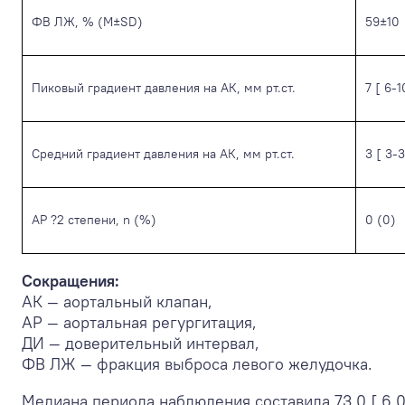
ФВ ЛЖ, % (M±SD)
59±10
Пиковый градиент давления на АК, мм рт.ст.
7 [ 6-1
Средний градиент давления на АК, мм рт.ст.
3 [ 3-3
АР ?2 степени, n (%)
0 (0)
Сокращения:
АК — аортальный клапан,
АР — аортальная регургитация,
ДИ — доверительный интервал,
ФВ ЛЖ — фракция выброса левого желудочка.
Медиана периода наблюдения составила 73,0 [ 6,0