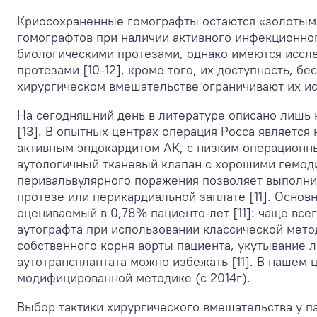
Криосохраненные гомографты остаются «золотым 
гомографтов при наличии активного инфекционно
биологическими протезами, однако имеются иссл
протезами [10-12], кроме того, их доступность, 
хирургическом вмешательстве ограничивают их исп
На сегодняшний день в литературе описано лишь
[13]. В опытных центрах операция Росса являетс
активным эндокардитом АК, с низким операционны
аутологичный тканевый клапан с хорошими гемоди
перивальвулярного поражения позволяет выполнит
протезе или перикардиальной заплате [11]. Основ
оцениваемый в 0,78% пациенто-лет [11]: чаще вс
аутографта при использовании классической мет
собственного корня аорты пациента, укутывание 
аутотрансплантата можно избежать [11]. В нашем ц
модифицированной методике (c 2014г).
Выбор тактики хирургического вмешательства у п