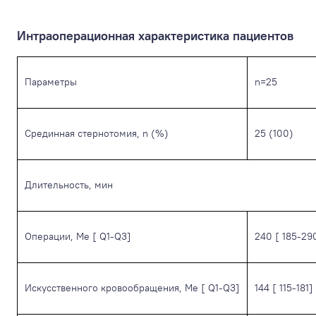
Интраоперационная характеристика пациентов
Параметры
n=25
Срединная стернотомия, n (%)
25 (100)
Длительность, мин
Операции, Me [ Q1-Q3]
240 [ 185-29
Искусственного кровообращения, Me [ Q1-Q3]
144 [ 115-181]