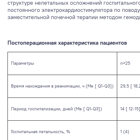
структуре нелетальных осложнений госпитального
постоянного электрокардиостимулятора по поводу
заместительной почечной терапии методом гемоди
Постоперационная характеристика пациентов
Параметры
n=25
Время нахождения в реанимации, ч (Me [ Q1-Q3])
29,5 [ 18
Период госпитализации, дней (Me [ Q1-Q3])
14 [ 12-15
Госпитальная летальность, %
1 (4)