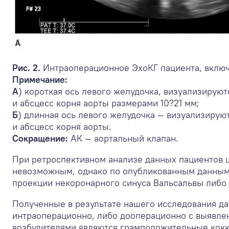
Рис. 2.
Интраоперационное ЭхоКГ пациента, включ
Примечание:
А
) короткая ось левого желудочка, визуализируют
и абсцесс корня аорты размерами 10?21 мм;
Б
) длинная ось левого желудочка — визуализирую
и абсцесс корня аорты.
Сокращение:
АК — аортальный клапан.
При ретроспективном анализе данных пациентов ц
невозможным, однако по опубликованным данным в
проекции некоронарного синуса Вальсальвы либо в
Полученные в результате нашего исследования д
интраоперационно, либо дооперационно с выявле
возбудителями являются грамположительные кокки