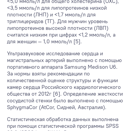
<5,0 ммоль/л для общего холестерина (ОХС),
<3,5 ммоль/л для липопротеинов низкой
плотности (ЛНП) и <1,7 ммоль/л для
триглицеридов (ТГ). Для мужчин уровень
липопротеинов высокой плотности (ЛВП)
считался низким при цифрах <1,2 ммоль/л, а
для женщин — 1,0 ммоль/л [5].
Ультразвуковое исследование сердца и
магистральных артерий выполнено с помощью
портативного аппарата Samsung Medison U6.
За нормы взяты рекомендации по
количественной оценке структуры и функции
камер сердца Российского кардиологического
общества от 2012г [6]. Определение жесткости
сосудистой стенки было выполнено с помощью
SphygmaCor (AtCor, Сидней, Австралия).
Статистическая обработка данных выполнена
при помощи статистической программы SPSS