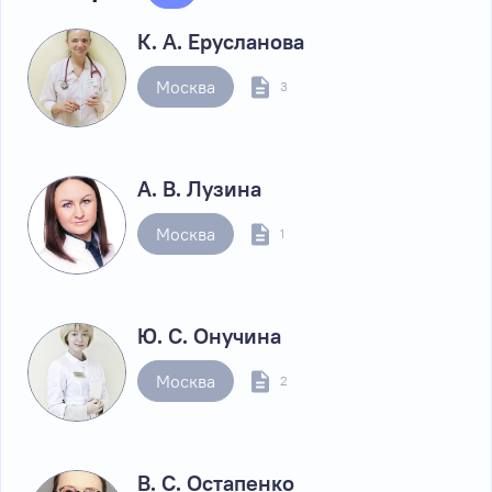
К. А. Ерусланова
Москва
3
А. В. Лузина
Москва
1
Ю. С. Онучина
Москва
2
В. С. Остапенко