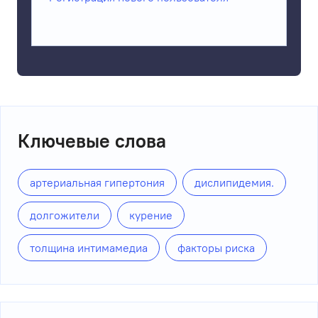
Ключевые слова
артериальная гипертония
дислипидемия.
долгожители
курение
толщина интимамедиа
факторы риска