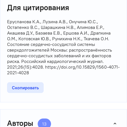
Для цитирования
Ерусланова К.А., Лузина А.В., Онучина Ю.С.,
Остапенко В.С., Шарашкина Н.В., Алимова Е.Р.,
Акашева Д.У., Базаева Е.В., Ершова А.И., Драпкина
О.М., Котовская Ю.В., Рунихина Н.К., Ткачева О.Н.
Состояние сердечно-сосудистой системы
сверхдолгожителей Москвы: распространённость
сердечно-сосудистых заболеваний и их факторов
риска. Российский кардиологический журнал.
2021;26(1S):4028. https://doi.org/10.15829/1560-4071-
2021-4028
Скопировать
Авторы
13