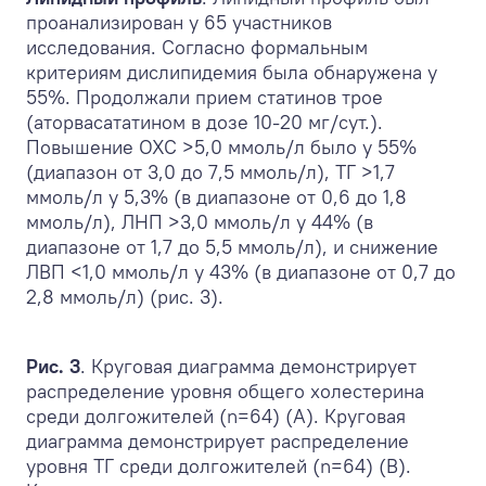
проанализирован у 65 участников
исследования. Согласно формальным
критериям дислипидемия была обнаружена у
55%. Продолжали прием статинов трое
(аторвасататином в дозе 10-20 мг/сут.).
Повышение ОХС >5,0 ммоль/л было у 55%
(диапазон от 3,0 до 7,5 ммоль/л), ТГ >1,7
ммоль/л у 5,3% (в диапазоне от 0,6 до 1,8
ммоль/л), ЛНП >3,0 ммоль/л у 44% (в
диапазоне от 1,7 до 5,5 ммоль/л), и снижение
ЛВП <1,0 ммоль/л у 43% (в диапазоне от 0,7 до
2,8 ммоль/л) (рис. 3).
Рис. 3
. Круговая диаграмма демонстрирует
распределение уровня общего холестерина
среди долгожителей (n=64) (А). Круговая
диаграмма демонстрирует распределение
уровня ТГ среди долгожителей (n=64) (В).