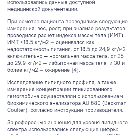
использовались данные доступной
медицинской документации.
При осмотре пациента проводились следующие
измерения: вес, рост; при анализе результатов
проводился расчет индекса массы тела (ИМТ).
ИМТ <18,5 кг/м
2
— оценивался как
недостаточность питания, от 18,5 до 24,9 кг/м
2
включительно — нормальная масса тела, от 25
до 29,9 кг/м
2
— избыточная масса тела, и 30 и
более кг/м
2
— ожирение [4].
Исследование липидного профиля, а также
измерение концентрации гликированного
гемоглобина осуществляли с использованием
биохимического анализатора AU 680 (Beckman
Coulter), согласно инструкции производителя.
За рефересные значения для уровня липидного
спектра использовались следующие цифры: