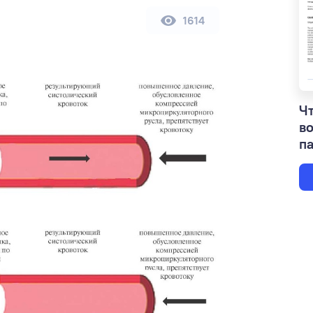
1614
Чт
в
па