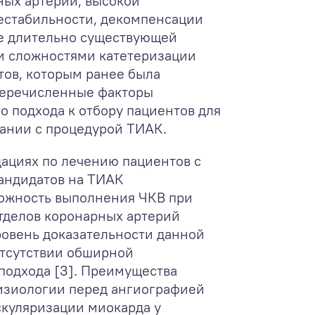
ых артерий, высокой
естабильности, декомпенсации
е длительно существующей
и сложностями катетеризации
тов, которым ранее была
перечисленные факторы
 подхода к отбору пациентов для
тании с процедурой ТИАК.
дациях по лечению пациентов с
кандидатов на ТИАК
можность выполнения ЧКВ при
тделов коронарных артерий
ровень доказательности данной
отсутствии обширной
подхода [3]. Преимущества
изиологии перед ангиографией
скуляризации миокарда у