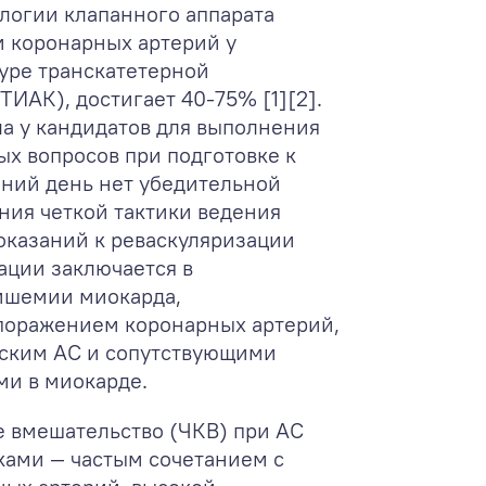
логии клапанного аппарата
м коронарных артерий у
уре транскатетерной
ТИАК), достигает 40-75% [1][2].
а у кандидатов для выполнения
х вопросов при подготовке к
шний день нет убедительной
ния четкой тактики ведения
оказаний к реваскуляризации
ации заключается в
ишемии миокарда,
поражением коронарных артерий,
еским АС и сопутствующими
и в миокарде.
е вмешательство (ЧКВ) при АС
ами — частым сочетанием с