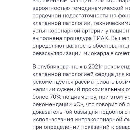
выраженным кальцинозом коронарн
вероятностью гемодинамической н
сердечной недостаточности на фон
клапанной патологии, техническим
устья коронарной артерии у пациен
выполнена процедура ТИАК. Выше
определяют важность обоснованного
реваскуляризации миокарда в соче
В опубликованных в 2021г рекомен
клапанной патологией сердца для 
рекомендуется рассматривать воз
наличии сужений проксимальных о
более 70% по диаметру, при этом у
рекомендации «С», что говорит об 
доказательной базы для подобного 
использования интракоронарной ф
при определении показаний к рева