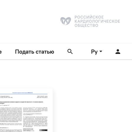
е
Подать статью
Ру