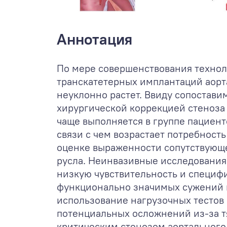
Аннотация
По мере совершенствования техно
транскатетерных имплантаций аорт
неуклонно растет. Ввиду сопоставим
хирургической коррекцией стеноза 
чаще выполняется в группе пациент
связи с чем возрастает потребност
оценке выраженности сопутствующ
русла. Неинвазивные исследования
низкую чувствительность и специф
функционально значимых сужений к
использование нагрузочных тестов
потенциальных осложнений из-за т
критическим стенозом аортального