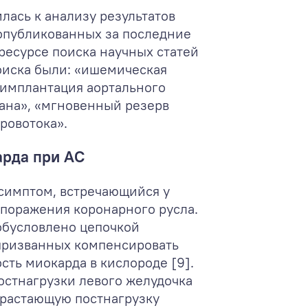
лась к анализу результатов
 опубликованных за последние
 ресурсе поиска научных статей
оиска были: «ишемическая
 имплантация аортального
пана», «мгновенный резерв
ровотока».
рда при АС
симптом, встречающийся у
 поражения коронарного русла.
обусловлено цепочкой
призванных компенсировать
ть миокарда в кислороде [9].
стнагрузки левого желудочка
зрастающую постнагрузку