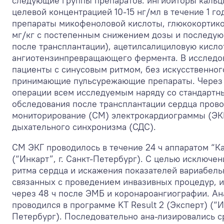
следующие группы препаратов: ингибиторы кальц
целевой концентрацией 10-15 нг/мл в течение 1 год
препараты микофеноловой кислоты, глюкокортико
мг/кг с постепенным снижением дозы и последую
после трансплантации), ацетилсалициловую кисло
ангиотензинпревращающего фермента. В исследо
пациенты с синусовым ритмом, без искусственног
принимающие пульсурежающие препараты. Через 12
операции всем исследуемым наряду со стандарт
обследования после трансплантации сердца прово
мониторирование (СМ) электрокардиограммы (ЭКГ
дыхательного синхронизма (СДС).
СМ ЭКГ проводилось в течение 24 ч аппаратом “К
(“Инкарт”, г. Санкт-Петербург). С целью исключ
ритма сердца и искажения показателей вариабель
связанных с проведением инвазивных процедур, 
через 48 ч после ЭМБ и коронароангиографии. Ан
проводился в программе KT Result 2 (Эксперт) (“Ин
Петербург). Последовательно ана-лизировались с