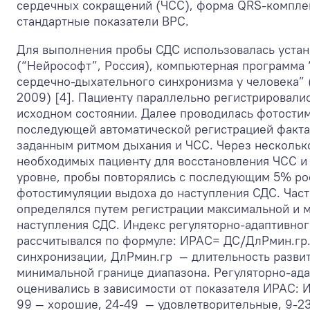
сердечных сокращений (ЧСС), форма QRS-комплек
стандартные показатели ВРС.
Для выполнения пробы СДС использовалась уста
(“Нейрософт”, Россия), компьютерная программа
сердечно-дыхательного синхронизма у человека” (
2009) [4]. Пациенту параллельно регистрировали
исходном состоянии. Далее проводилась фотости
последующей автоматической регистрацией факт
заданным ритмом дыхания и ЧСС. Через несколько
необходимых пациенту для восстановления ЧСС и
уровне, пробы повторялись с последующим 5% ро
фотостимуляции выдоха до наступления СДС. Час
определялся путем регистрации максимальной и 
наступления СДС. Индекс регуляторно-адаптивног
рассчитывался по формуле: ИРАС= ДС/ДлРмин.гр.
синхронизации, ДлРмин.гр — длительность разви
минимальной границе диапазона. Регуляторно-ад
оценивались в зависимости от показателя ИРАС: 
99 — хорошие, 24-49 — удовлетворительные, 9-2