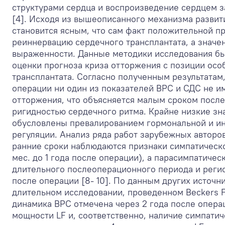
структурами сердца и воспроизведение сердцем 
[4]. Исходя из вышеописанного механизма разви
становится ясным, что сам факт положительной п
реиннервацию сердечного трансплантата, а значе
выраженности. Данные методики исследования б
оценки прогноза криза отторжения с позиции осо
трансплантата. Согласно полученным результатам,
операции ни один из показателей ВРС и СДС не и
отторжения, что объясняется малым сроком после
ригидностью сердечного ритма. Крайне низкие зн
обусловлены превалированием гормональной и и
регуляции. Анализ ряда работ зарубежных авторов
ранние сроки наблюдаются признаки симпатическо
мес. до 1 года после операции), а парасимпатичес
длительного послеоперационного периода и регис
после операции [8- 10]. По данным других источн
длительном исследовании, проведенном Beckers F,
динамика ВРС отмечена через 2 года после опера
мощности LF и, соответственно, наличие симпати