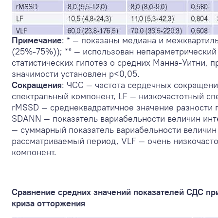
Примечание
: * — показаны медиана и межквартил
(25%-75%)); ** — использован непараметрический
статистических гипотез о средних Манна-Уитни, 
значимости установлен р<0,05.
Сокращения
: ЧСС — частота сердечных сокращен
спектральный компонент, LF — низкочастотный сп
rMSSD — среднеквадратичное значение разности 
SDANN — показатель вариабельности величин инт
— суммарный показатель вариабельности величин 
рассматриваемый период, VLF — очень низкочаст
компонент.
Сравнение средних значений показателей СДС пр
криза отторжения