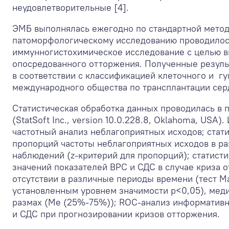
неудовлетворительные [4].
ЭМБ выполнялась ежегодно по стандартной метод
патоморфологическому исследованию проводило
иммунногистохимическое исследование с целью в
опосредованного отторжения. Полученные резуль
в соответствии с классификацией клеточного и г
международного общества по трансплантации серд
Статистическая обработка данных проводилась в пр
(StatSoft Inc., version 10.0.228.8, Oklahoma, USA
частотный анализ неблагоприятных исходов; стат
пропорций частоты неблагоприятных исходов в р
наблюдений (z-критерий для пропорций); статист
значений показателей ВРС и СДС в случае криза о
отсутствии в различные периоды времени (тест М
установленным уровнем значимости р<0,05), мед
размах (Me (25%-75%)); ROC-анализ информативн
и СДС при прогнозировании кризов отторжения.