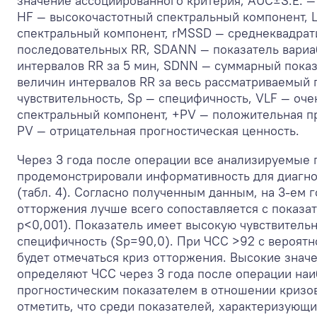
значение ассоциированного критерия, АUC±S.E. —
HF — высокочастотный спектральный компонент, 
спектральный компонент, rMSSD — среднеквадрат
последовательных RR, SDANN — показатель вариа
интервалов RR за 5 мин, SDNN — суммарный пока
величин интервалов RR за весь рассматриваемый 
чувствительность, Sp — специфичность, VLF — оч
спектральный компонент, +PV — положительная пр
PV — отрицательная прогностическая ценность.
Через 3 года после операции все анализируемые 
продемонстрировали информативность для диагно
(табл. 4). Согласно полученным данным, на 3-ем 
отторжения лучше всего сопоставляется с показа
р<0,001). Показатель имеет высокую чувствительн
специфичность (Sp=90,0). При ЧСС >92 с вероятн
будет отмечаться криз отторжения. Высокие знач
определяют ЧСС через 3 года после операции на
прогностическим показателем в отношении кризо
отметить, что среди показателей, характеризующ