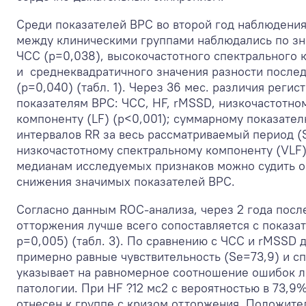
Среди показателей ВРС во второй год наблюдени
между клиническими группами наблюдались по зн
ЧСС (p=0,038), высокочастотного спектрального к
и среднеквадратичного значения разности после
(p=0,040) (табл. 1). Через 36 мес. различия реги
показателям ВРС: ЧСС, HF, rMSSD, низкочастотно
компоненту (LF) (р<0,001); суммарному показате
интервалов RR за весь рассматриваемый период (
низкочастотному спектральному компоненту (VLF) (
медианам исследуемых признаков можно судить о
снижения значимых показателей ВРС.
Согласно данным ROC-анализа, через 2 года посл
отторжения лучше всего сопоставляется с показа
р=0,005) (табл. 3). По сравнению с ЧСС и rMSSD 
примерно равные чувствительность (Se=73,9) и сп
указывает на равномерное соотношение ошибок л
патологии. При HF ?12 мс2 с вероятностью в 73,9
отнесен к группе с кризом отторжения. Положите