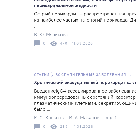
перикардиальной жидкости
Острый перикардит — распространённая прич
из наиболее частых патологий перикарда. Ди
...
В. Ю. Мячикова
0
470
11.03.2026
СТАТЬИ
ВОСПАЛИТЕЛЬНЫЕ ЗАБОЛЕВАНИЯ СЕРДЦА
Хронический экссудативный перикардит как
ВведениеIgG4-ассоциированное заболевание
иммуноопосредованных состояний, характер
плазматическими клетками, секретирующими
было ...
К. С. Конасов
И. А. Макаров
еще 1
0
239
11.03.2026