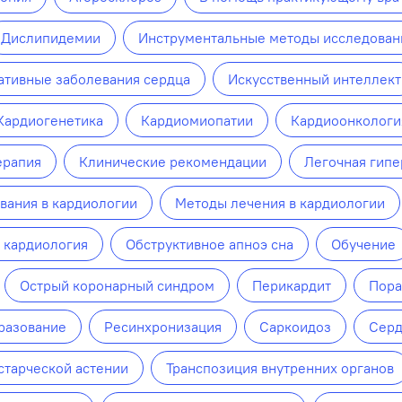
Дислипидемии
Инструментальные методы исследован
ативные заболевания сердца
Искусственный интеллект
Кардиогенетика
Кардиомиопатии
Кардиоонкологи
ерапия
Клинические рекомендации
Легочная гипе
вания в кардиологии
Методы лечения в кардиологии
 кардиология
Обструктивное апноэ сна
Обучение
Острый коронарный синдром
Перикардит
Пора
разование
Ресинхронизация
Саркоидоз
Серд
старческой астении
Транспозиция внутренних органов