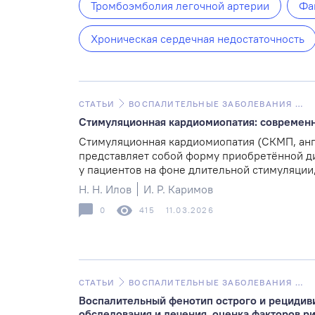
Тромбоэмболия легочной артерии
Фа
Хроническая сердечная недостаточность
СТАТЬИ
ВОСПАЛИТЕЛЬНЫЕ ЗАБОЛЕВАНИЯ СЕРДЦА
Стимуляционная кардиомиопатия: современн
Стимуляционная кардиомиопатия (СКМП, англ
представляет собой форму приобретённой д
у пациентов на фоне длительной стимуляции, 
Н. Н. Илов
И. Р. Каримов
0
415
11.03.2026
СТАТЬИ
ВОСПАЛИТЕЛЬНЫЕ ЗАБОЛЕВАНИЯ СЕРДЦА
Воспалительный фенотип острого и рецидиви
обследования и лечения, оценка факторов р