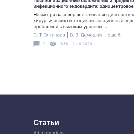
Послеоперационные осложнения и предиктор
инфекционного эндокардита: одноцентровое
Несмотря на совершенствование диагностич
хирургических) методик, инфекционный эндо
проблемой с высоким уровнем ...
С. Т. Энгиноев
В. В. Демецкая
еще 6
0
1856
11.10.2023
Статьи
Ad memoriam