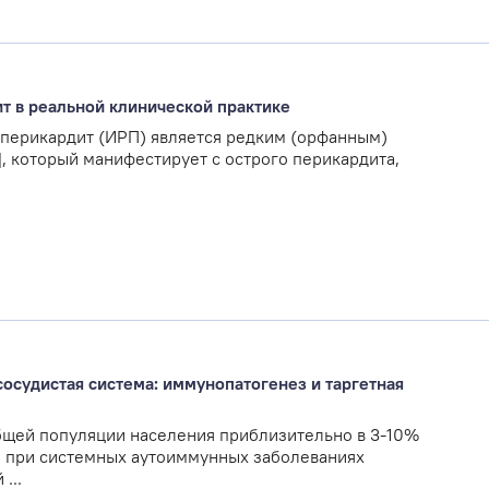
 в реальной клинической практике
перикардит (ИРП) является редким (орфанным)
, который манифестирует с острого перикардита,
сосудистая система: иммунопатогенез и таргетная
бщей популяции населения приблизительно в 3-10%
ий при системных аутоиммунных заболеваниях
...