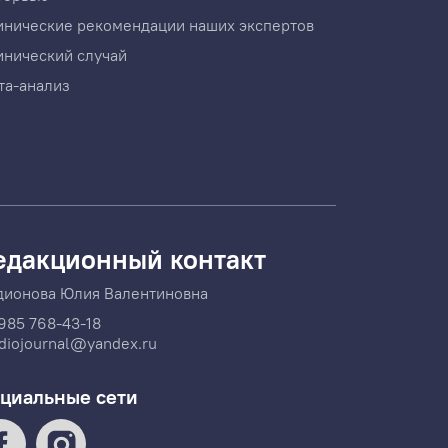
инические рекомендации наших экспертов
инический случай
та-анализ
едакционный контакт
дионова Юлия Валентиновна
985 768-43-18
diojournal@yandex.ru
циальные сети