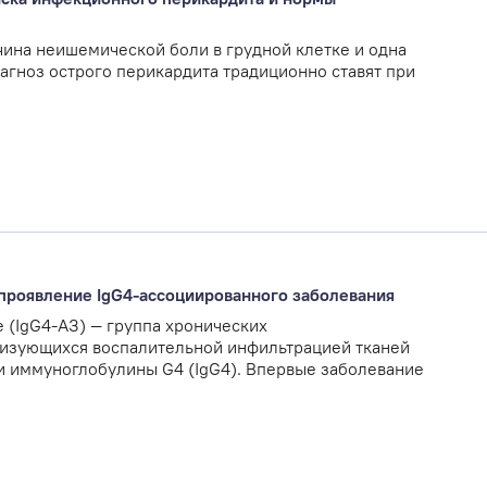
ина неишемической боли в грудной клетке и одна
агноз острого перикардита традиционно ставят при
 проявление IgG4-ассоциированного заболевания
 (IgG4-АЗ) — группа хронических
изующихся воспалительной инфильтрацией тканей
 иммуноглобулины G4 (IgG4). Впервые заболевание