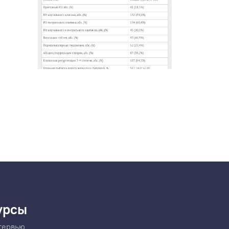
урсы
тервью