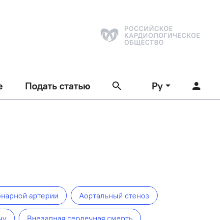
е
Подать статью
Ру
онарной артерии
Аортальный стеноз
чу
Внезапная сердечная смерть