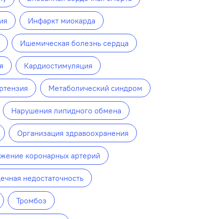
ия
Инфаркт миокарда
Ишемическая болезнь сердца
я
Кардиостимуляция
ртензия
Метаболический синдром
Нарушения липидного обмена
Организация здравоохранения
жение коронарных артерий
ечная недостаточность
Тромбоз