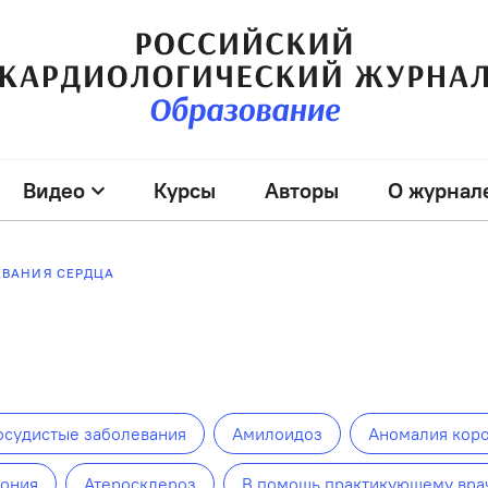
Видео
Курсы
Авторы
О журнал
ВАНИЯ СЕРДЦА
осудистые заболевания
Амилоидоз
Аномалия кор
тония
Атеросклероз
В помощь практикующему вра