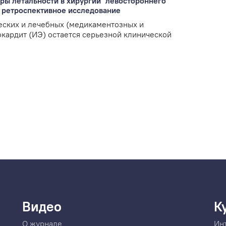
ы летальности в хирургии "левостороннего"
 ретроспективное исследование
еских и лечебных (медикаментозных и
кардит (ИЭ) остается серьезной клинической
Видео
К
О журнале
Ин