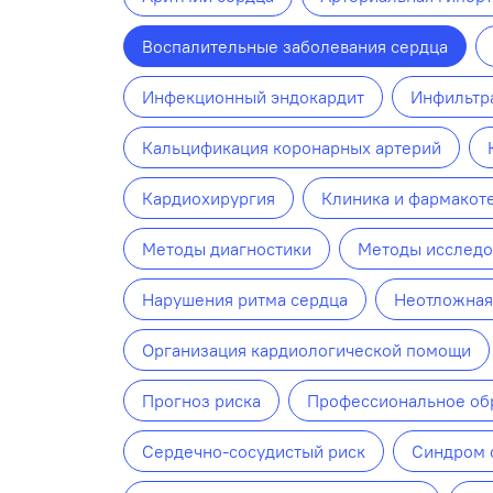
Воспалительные заболевания сердца
Инфекционный эндокардит
Инфильтр
Кальцификация коронарных артерий
Кардиохирургия
Клиника и фармакот
Методы диагностики
Методы исследо
Нарушения ритма сердца
Неотложная
Организация кардиологической помощи
Прогноз риска
Профессиональное об
Сердечно-сосудистый риск
Синдром 