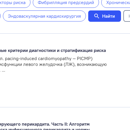
кторы риска
Фибрилляция предсердий
Хроническ
Найти
Эндоваскулярная кардиохирургия
ые критерии диагностики и стратификация риска
. pacing-induced cardiomyopathy — PICMP)
исфункции левого желудочка (ЛЖ), возникающую
...
рующего перикардита. Часть II: Алгоритм
иска инфекционного перикардита и нормы