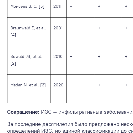
Моисеев В. С. [5]
2011
+
+
+
Braunwald E, et al.
2001
+
+
+
[4]
Sewald JB, et al.
2010
+
+
+
[2]
Madan N, et al. [3]
2020
+
+
+
Сокращение:
ИЗС — инфильтративные заболевания
За последние десятилетия было предложено неск
определений ИЗС, но единой классификации до си