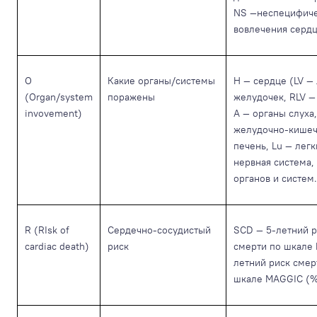
NS —неспецифичес
вовлечения сердц
O
Какие органы/системы
Н — сердце (LV —
(Organ/system
поражены
желудочек, RLV —
invovement)
A — органы слуха,
желудочно-кишечн
печень, Lu — лег
нервная система,
органов и систем.
R (RIsk of
Сердечно-сосудистый
SCD — 5-летний р
cardiac death)
риск
смерти по шкале 
летний риск смер
шкале MAGGIC (%