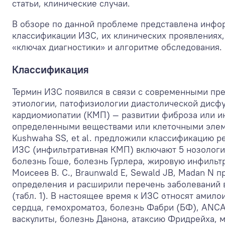
статьи, клинические случаи.
В обзоре по данной проблеме представлена инфо
классификации ИЗС, их клинических проявлениях,
«ключах диагностики» и алгоритме обследования.
Классификация
Термин ИЗС появился в связи с современными пр
этиологии, патофизиологии диастолической дисф
кардиомиопатии (КМП) — развитии фиброза или и
определенными веществами или клеточными элем
Kushwaha SS, et al. предложили классификацию р
ИЗС (инфильтративная КМП) включают 5 нозологий
болезнь Гоше, болезнь Гурлера, жировую инфильтр
Моисеев В. С., Braunwald E, Sewald JB, Madan N
определения и расширили перечень заболеваний в
(табл. 1). В настоящее время к ИЗС относят амило
сердца, гемохроматоз, болезнь Фабри (БФ), ANC
васкулиты, болезнь Данона, атаксию Фридрейха, 