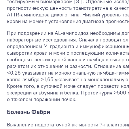
тестируемым биомаркером [31]. Отдельные иссле
прогностическую ценность транстиретина в качес
ATTR-амилоидоза дикого типа. Низкий уровень тр
крови на момент установления диагноза прогности
При подозрении на AL-амилоидоз необходимы до
лабораторные исследования. Сначала проводят э
определением М-градиента и иммунофиксационн
сыворотки крови и мочи с последующим количес
свободных легких цепей каппа и лямбда в сыворот
расчетом их отношения и разности. Отношение ка
<0,26 указывает на моноклональную лямбда-гамм
каппа-лямбда >1,65 указывает на моноклональную
Кроме того, в суточной моче следует провести ко
экскреции альбумина и белка. Протеинурия >500 м
о тяжелом поражении почек.
Болезнь Фабри
Выявление недостаточной активности ?-галактози