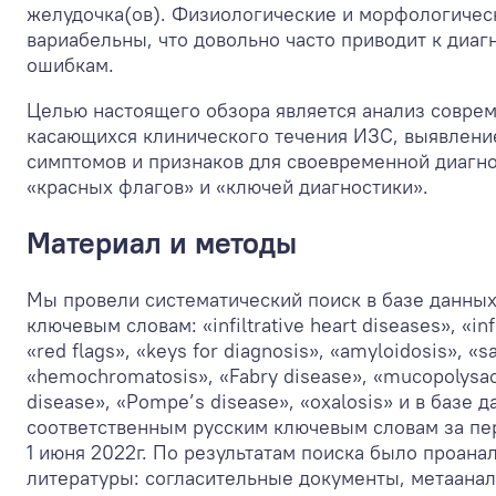
желудочка(ов). Физиологические и морфологичес
вариабельны, что довольно часто приводит к диа
ошибкам.
Целью настоящего обзора является анализ совре
касающихся клинического течения ИЗС, выявлени
симптомов и признаков для своевременной диагно
«красных флагов» и «ключей диагностики».
Материал и методы
Мы провели систематический поиск в базе данн
ключевым словам: «infiltrative heart diseases», «inf
«red flags», «keys for diagnosis», «amyloidosis», «s
«hemochromatosis», «Fabry disease», «mucopolysac
disease», «Pompe’s disease», «oxalosis» и в базе 
соответственным русским ключевым словам за пери
1 июня 2022г. По результатам поиска было проана
литературы: согласительные документы, метаанал