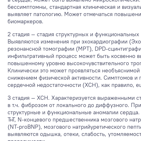
бессимптомны, стандартная клиническая и визуа
выявляет патологию. Может отмечаться повышен
биомаркеров.
2 стадия — стадия структурных и функциональных
Выявляются изменения при эхокардиографии (Эхо
резонансной томографии (МРТ), DPD-сцинтиграфи
инфильтративный процесс может быть косвенно в
повышенному уровню высокочувствительного тропо
Клинически это может проявляться необъяснимой 
снижением физической активности. Симптомов и 
сердечной недостаточности (ХСН), как правило, е
3 стадия — ХСН. Характеризуется выраженными с
в т.ч. фиброзом от локального до диффузного. П
структурные и функциональные аномалии сердца.
ТнТ, N-концевого предшественника мозгового нат
(NT-proBNP), мозгового натрийуретического пепт
выявляются одышка, отеки, слабость, утомляемос