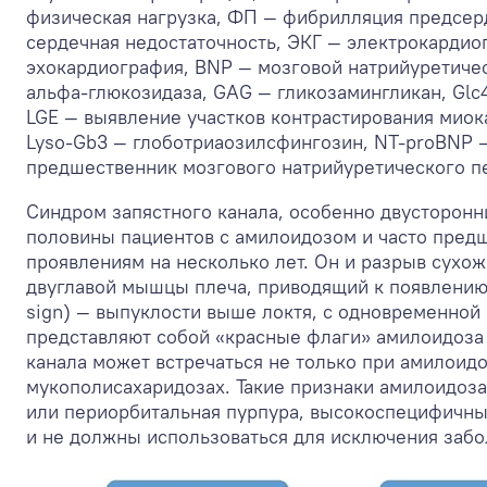
физическая нагрузка, ФП — фибрилляция предсер
сердечная недостаточность, ЭКГ — электрокардио
эхокардиография, BNP — мозговой натрийуретиче
альфа-глюкозидаза, GAG — гликозамингликан, Glc
LGE — выявление участков контрастирования миок
Lyso-Gb3 — глоботриаозилсфингозин, NT-proBNP 
предшественник мозгового натрийуретического п
Синдром запястного канала, особенно двусторонн
половины пациентов с амилоидозом и часто пред
проявлениям на несколько лет. Он и разрыв сухо
двуглавой мышцы плеча, приводящий к появлению
sign) — выпуклости выше локтя, с одновременной 
представляют собой «красные флаги» амилоидоза 
канала может встречаться не только при амилоидо
мукополисахаридозах. Такие признаки амилоидоза
или периорбитальная пурпура, высокоспецифичны
и не должны использоваться для исключения забол