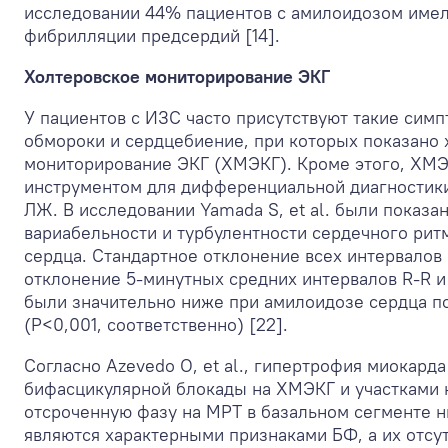
исследовании 44% пациентов с амилоидозом име
фибрилляции предсердий [14].
Холтеровское мониторирование ЭКГ
У пациентов с ИЗС часто присутствуют такие симп
обмороки и сердцебиение, при которых показано 
мониторирование ЭКГ (ХМЭКГ). Кроме этого, ХМ
инструментом для дифференциальной диагностик
ЛЖ. В исследовании Yamada S, et al. были показ
вариабельности и турбулентности сердечного рит
сердца. Стандартное отклонение всех интервалов 
отклонение 5-минутных средних интервалов R-R и
были значительно ниже при амилоидозе сердца п
(P<0,001, соответственно) [22].
Согласно Azevedo O, et al., гипертрофия миокарда
бифасцикулярной блокады на ХМЭКГ и участками 
отсроченную фазу на МРТ в базальном сегменте 
являются характерными признаками БФ, а их отсу