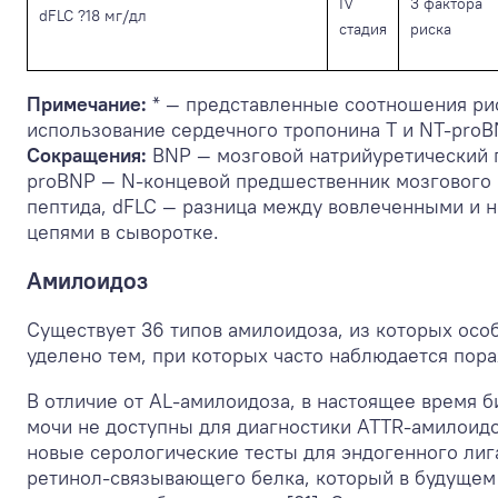
IV
3 фактора
dFLC ?18 мг/дл
стадия
риска
Примечание:
* — представленные соотношения ри
использование сердечного тропонина Т и NT-proB
Сокращения:
BNP — мозговой натрийуретический 
proBNP — N-концевой предшественник мозгового 
пептида, dFLC — разница между вовлеченными и 
цепями в сыворотке.
Амилоидоз
Существует 36 типов амилоидоза, из которых осо
уделено тем, при которых часто наблюдается пор
В отличие от AL-амилоидоза, в настоящее время 
мочи не доступны для диагностики ATTR-амилоид
новые серологические тесты для эндогенного лиг
ретинол-связывающего белка, который в будущем