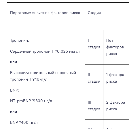
Пороговые значения факторов риска
Стадия
Тропонин:
I
Нет
стадия
факторов
Сердечный тропонин Т ?0,025 мкг/л
риска
или
Высокочувствительный сердечный
II
1 фактора
тропонин Т ?40нг/л
стадия
риска
BNP:
NT-proBNP ?1800 нг/л
III
2 фактора
стадия
риска
или
BNP ?400 нг/л