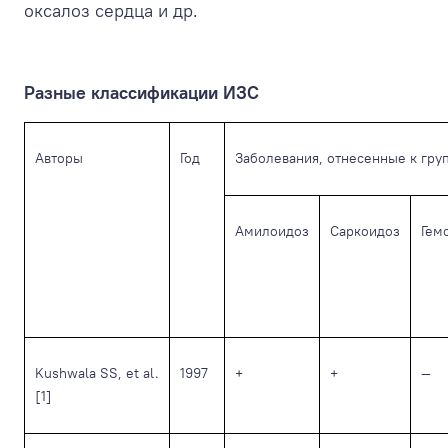
оксалоз сердца и др.
Разные классификации ИЗС
Авторы
Год
Заболевания, отнесенные к гру
Амилоидоз
Саркоидоз
Гем
Kushwala SS, et al.
1997
+
+
—
[1]