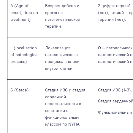
A (Age of
Возраст дебюта и
2 цифра: первый 
onset, time on
время на
(лет), второй — 
treatment)
патогенетической
терапии (лет).
терапии
L (localization
Локализация
O — патологически
of pathological
патологического
патологический п
process)
процесса вне или
патологический пр
внутри клетки
S (Stage)
Стадия ИЗС и стадия
Стадия ИЗС (1-3).
сердечной
Стадия сердечной 
недостаточности в
сочетании с
Функциональный к
функциональным
классом по NYHA