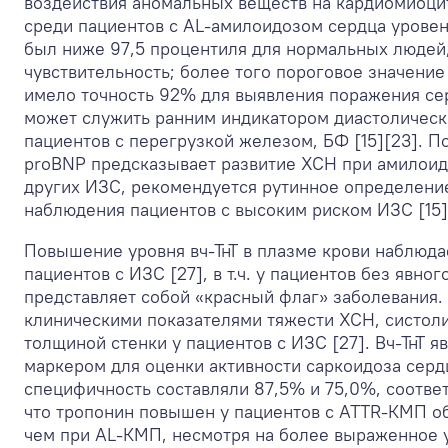
воздействия аномальных веществ на кардиомиоци
среди пациентов с AL-амилоидозом сердца уровен
был ниже 97,5 процентиля для нормальных людей,
чувствительность; более того пороговое значение
имело точность 92% для выявления поражения се
может служить ранним индикатором диастоличес
пациентов с перегрузкой железом, БФ [15][23]. П
proBNP предсказывает развитие ХСН при амилоид
других ИЗС, рекомендуется рутинное определени
наблюдения пациентов с высоким риском ИЗС [15]
Повышение уровня вч-ТнТ в плазме крови наблюда
пациентов с ИЗС [27], в т.ч. у пациентов без явно
представляет собой «красный флаг» заболевания. Б
клиническими показателями тяжести ХСН, систол
толщиной стенки у пациентов с ИЗС [27]. Вч-ТнТ 
маркером для оценки активности саркоидоза сердц
специфичность составляли 87,5% и 75,0%, соответ
что тропонин повышен у пациентов с ATTR-КМП о
чем при AL-КМП, несмотря на более выраженное