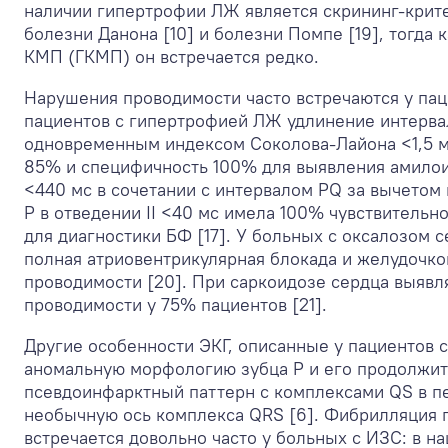
наличии гипертрофии ЛЖ является скрининг-крит
болезни Данона [10] и болезни Помпе [19], тогда
КМП (ГКМП) он встречается редко.
Нарушения проводимости часто встречаются у паци
пациентов с гипертрофией ЛЖ удлинение интервал
одновременным индексом Соколова-Лайона <1,5 м
85% и специфичность 100% для выявления амилои
<440 мс в сочетании с интервалом PQ за вычетом
P в отведении II <40 мс имела 100% чувствитель
для диагностики БФ [17]. У больных с оксалозом 
полная атриовентрикулярная блокада и желудочк
проводимости [20]. При саркоидозе сердца выяв
проводимости у 75% пациентов [21].
Другие особенности ЭКГ, описанные у пациентов 
аномальную морфологию зубца P и его продолжит
псевдоинфарктный паттерн с комплексами QS в п
необычную ось комплекса QRS [6]. Фибрилляция 
встречается довольно часто у больных с ИЗС: в 