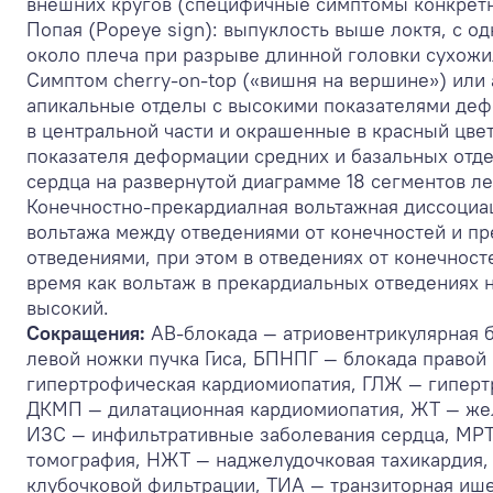
внешних кругов (специфичные симптомы конкретн
Попая (Popeye sign): выпуклость выше локтя, с о
около плеча при разрыве длинной головки сухож
Симптом cherry-on-top («вишня на вершине») или a
апикальные отделы с высокими показателями де
в центральной части и окрашенные в красный цве
показателя деформации средних и базальных отд
сердца на развернутой диаграмме 18 сегментов ле
Конечностно-прекардиалная вольтажная диссоциац
вольтажа между отведениями от конечностей и п
отведениями, при этом в отведениях от конечносте
время как вольтаж в прекардиальных отведениях 
высокий.
Сокращения:
АВ-блокада — атриовентрикулярная 
левой ножки пучка Гиса, БПНПГ — блокада правой
гипертрофическая кардиомиопатия, ГЛЖ — гиперт
ДКМП — дилатационная кардиомиопатия, ЖТ — жел
ИЗС — инфильтративные заболевания сердца, МРТ
томография, НЖТ — наджелудочковая тахикардия,
клубочковой фильтрации, ТИА — транзиторная иш