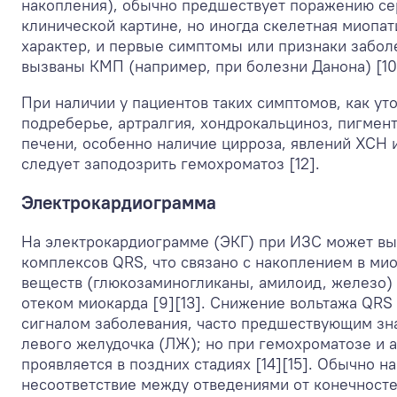
накопления), обычно предшествует поражению се
клинической картине, но иногда скелетная миопа
характер, и первые симптомы или признаки забол
вызваны КМП (например, при болезни Данона) [10]
При наличии у пациентов таких симптомов, как ут
подреберье, артралгия, хондрокальциноз, пигмен
печени, особенно наличие цирроза, явлений ХСН 
следует заподозрить гемохроматоз [12].
Электрокардиограмма
На электрокардиограмме (ЭКГ) при ИЗС может вы
комплексов QRS, что связано с накоплением в ми
веществ (глюкозаминогликаны, амилоид, железо) 
отеком миокарда [9][13]. Снижение вольтажа QRS
сигналом заболевания, часто предшествующим зн
левого желудочка (ЛЖ); но при гемохроматозе и 
проявляется в поздних стадиях [14][15]. Обычно 
несоответствие между отведениями от конечност