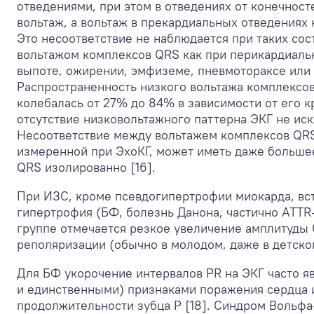
отведениями, при этом в отведениях от конечност
вольтаж, а вольтаж в прекардиальных отведениях
Это несоответствие не наблюдается при таких сос
вольтажом комплексов QRS как при перикардиаль
выпоте, ожирении, эмфиземе, пневмотораксе или
Распространенность низкого вольтажа комплексо
колебалась от 27% до 84% в зависимости от его к
отсутствие низковольтажного паттерна ЭКГ не ис
Несоответствие между вольтажем комплексов QR
измеренной при ЭхоКГ, может иметь даже большее
QRS изолированно [16].
При ИЗС, кроме псевдогипертрофии миокарда, вст
гипертрофия (БФ, болезнь Данона, частично АТТR
группе отмечается резкое увеличение амплитуды
реполяризации (обычно в молодом, даже в детском
Для БФ укорочение интервалов PR на ЭКГ часто я
и единственными) признаками поражения сердца 
продолжительности зубца P [18]. Синдром Вольфа