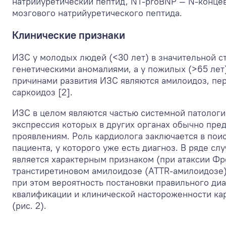
натрийуретический пептид, NT-proBNP — N-конце
мозгового натрийуретического пептида.
Клинические признаки
ИЗС у молодых людей (<30 лет) в значительной с
генетическими аномалиями, а у пожилых (>65 лет
причинами развития ИЗС являются амилоидоз, пе
саркоидоз [2].
ИЗС в целом являются частью системной патологи
экспрессия которых в других органах обычно пр
проявлениям. Роль кардиолога заключается в пои
пациента, у которого уже есть диагноз. В ряде с
является характерным признаком (при атаксии Фр
транстиретиновом амилоидозе (ATTR-амилоидозе)
при этом вероятность постановки правильного диа
квалификации и клинической настороженности ка
(рис. 2).