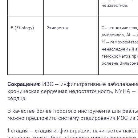
неизвестное.
E (Etiology)
Этиология
G — генетическая
амилоидоз, AL — 
H — гемохроматоз
ненаследуемый а
гемохроматоз при
болезнь Вильсон
Сокращения:
ИЗС — инфильтративные заболевания
хроническая сердечная недостаточность, NYHA —
сердца.
В качестве более простого инструмента для реал
можно предложить систему стадирования ИЗС из 3 
1 стадия — стадия инфильтрации, начинается нак
в сердце, может быть выявлено микроскопически