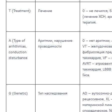
T (Treatment)
Лечение
0 — не лечился, 
(лечение ХСН, ар
терапия.
A (Type of
Аритмии, нарушение
0 — нет аритмии,
arrhthmias,
проводимости
VT — желудочкова
conduction
фибрилляция пре
disturbance
тахикардия, VF —
AVRT — атриовен
тахикардия, LBBB
Гиса.
G (Genetic)
Тип наследования
AD — аутосомно-
рецессивное, ХL 
материнской лини
спорадическое, N