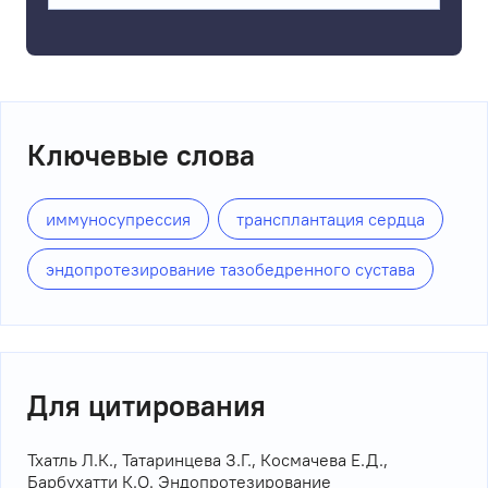
Ключевые слова
иммуносупрессия
трансплантация сердца
эндопротезирование тазобедренного сустава
Для цитирования
Тхатль Л.К., Татаринцева З.Г., Космачева Е.Д.,
Барбухатти К.О. Эндопротезирование