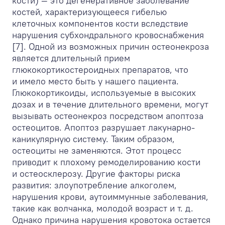
кости) — это дегенеративное заболевание
костей, характеризующееся гибелью
клеточных компонентов кости вследствие
нарушения субхондрального кровоснабжения
[7]. Одной из возможных причин остеонекроза
является длительный прием
глюкокортикостероидных препаратов, что
и имело место быть у нашего пациента.
Глюкокортикоиды, используемые в высоких
дозах и в течение длительного времени, могут
вызывать остеонекроз посредством апоптоза
остеоцитов. Апоптоз разрушает лакунарно-
каникулярную систему. Таким образом,
остеоциты не заменяются. Этот процесс
приводит к плохому ремоделированию кости
и остеосклерозу. Другие факторы риска
развития: злоупотребление алкоголем,
нарушения крови, аутоиммунные заболевания,
такие как волчанка, молодой возраст и т. д.
Однако причина нарушения кровотока остается