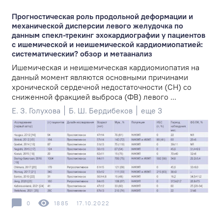
Прогностическая роль продольной деформации и
механической дисперсии левого желудочка по
данным спекл-трекинг эхокардиографии у пациентов
с ишемической и неишемической кардиомиопатией:
систематическии? обзор и метаанализ
Ишемическая и неишемическая кардиомиопатия на
данный момент являются основными причинами
хронической сердечной недостаточности (СН) со
сниженной фракцией выброса (ФВ) левого ...
Е. З. Голухова
Б. Ш. Бердибеков
еще 3
0
1885
17.10.2022