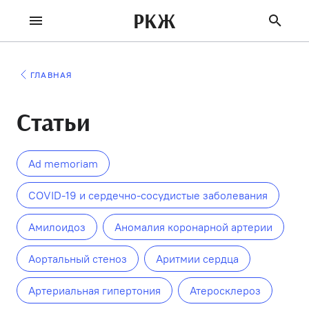
РКЖ
ГЛАВНАЯ
Статьи
Ad memoriam
COVID-19 и сердечно-сосудистые заболевания
Амилоидоз
Аномалия коронарной артерии
Аортальный стеноз
Аритмии сердца
Артериальная гипертония
Атеросклероз