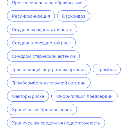
Профессиональное образование
Ресинхронизация
Саркоидоз
Сердечная недостаточность
Сердечно-сосудистый риск
Синдром старческой астении
Транспозиция внутренних органов
Тромбоз
Тромбоэмболия легочной артерии
Факторы риска
Фибрилляция предсердий
Хроническая болезнь почек
Хроническая сердечная недостаточность