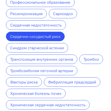
Профессиональное образование
Ресинхронизация
Саркоидоз
Сердечная недостаточность
Сердечно-сосудистый риск
Синдром старческой астении
Транспозиция внутренних органов
Тромбоз
Тромбоэмболия легочной артерии
Факторы риска
Фибрилляция предсердий
Хроническая болезнь почек
Хроническая сердечная недостаточность