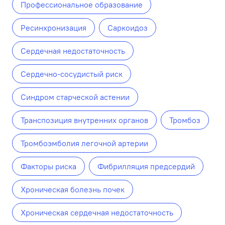
Профессиональное образование
Ресинхронизация
Саркоидоз
Сердечная недостаточность
Сердечно-сосудистый риск
Синдром старческой астении
Транспозиция внутренних органов
Тромбоз
Тромбоэмболия легочной артерии
Факторы риска
Фибрилляция предсердий
Хроническая болезнь почек
Хроническая сердечная недостаточность