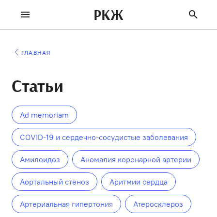
РКЖ
ГЛАВНАЯ
Статьи
Ad memoriam
COVID-19 и сердечно-сосудистые заболевания
Амилоидоз
Аномалия коронарной артерии
Аортальный стеноз
Аритмии сердца
Артериальная гипертония
Атеросклероз