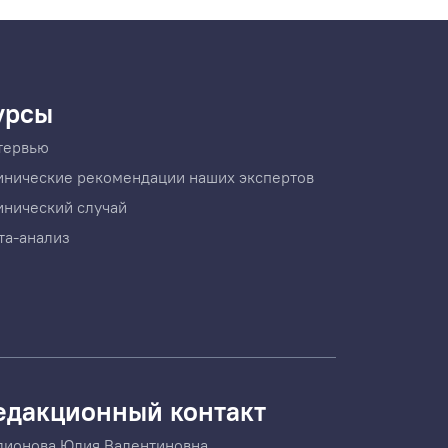
урсы
тервью
инические рекомендации наших экспертов
инический случай
та-анализ
едакционный контакт
дионова Юлия Валентиновна