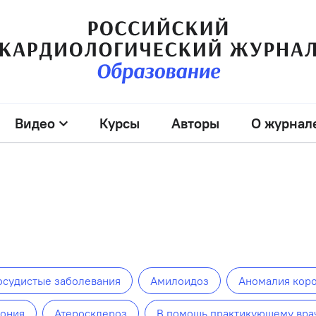
Видео
Курсы
Авторы
О журнал
осудистые заболевания
Амилоидоз
Аномалия кор
тония
Атеросклероз
В помощь практикующему вра