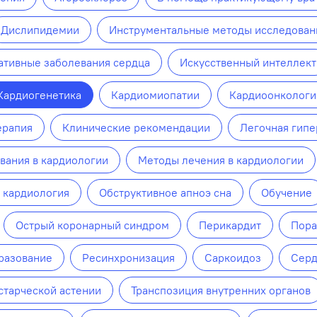
Дислипидемии
Инструментальные методы исследован
ативные заболевания сердца
Искусственный интеллект
Кардиогенетика
Кардиомиопатии
Кардиоонкологи
ерапия
Клинические рекомендации
Легочная гипе
вания в кардиологии
Методы лечения в кардиологии
 кардиология
Обструктивное апноэ сна
Обучение
Острый коронарный синдром
Перикардит
Пора
разование
Ресинхронизация
Саркоидоз
Серд
старческой астении
Транспозиция внутренних органов