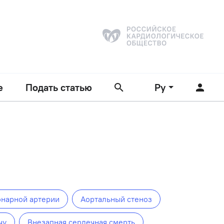
е
Подать статью
Ру
онарной артерии
Аортальный стеноз
чу
Внезапная сердечная смерть