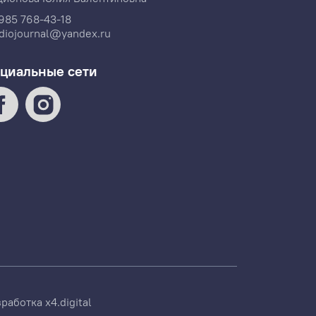
985 768-43-18
diojournal@yandex.ru
циальные сети
зработка
x4.digital