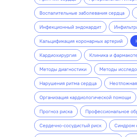
Воспалительные заболевания сердца
Инфекционный эндокардит
Инфильтр
Кальцификация коронарных артерий
Кардиохирургия
Клиника и фармакот
Методы диагностики
Методы исследо
Нарушения ритма сердца
Неотложная
Организация кардиологической помощи
Прогноз риска
Профессиональное об
Сердечно-сосудистый риск
Синдром 