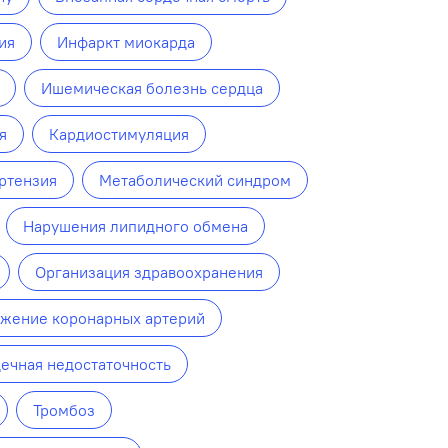
ия
Инфаркт миокарда
Ишемическая болезнь сердца
я
Кардиостимуляция
ртензия
Метаболический синдром
Нарушения липидного обмена
Организация здравоохранения
жение коронарных артерий
ечная недостаточность
Тромбоз